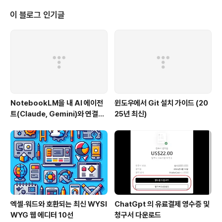
않는다고 하며, 만약에 보일 경우 고객센터에 문의하시면
제외처리를 해 드린다고 합니다. 사실 기술블로그라서 유
이 블로그 인기글
입률이나 애드센스 비용이 적어 별로 관심이 없었지만, 방
문자는 그대로 유지되면서 애드센스 비용이 아래와 같이
바닥을 기고 있는 모습을 보니 아쉽긴 하네요.. 하지만 티스
토리도 이익을 우선시하는 회사이며, 저희는 여기 블로그
서비스를 사용하면서 유지비용..
NotebookLM을 내 AI 에이전
윈도우에서 Git 설치 가이드 (20
트(Claude, Gemini)와 연결하
25년 최신)
는 방법 (Windows 완벽 가이드)
엑셀·워드와 호환되는 최신 WYSI
ChatGpt 의 유료결제 영수증 및
WYG 웹 에디터 10선
청구서 다운로드