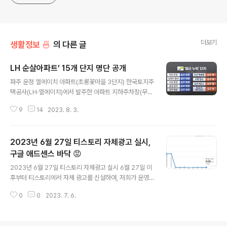
더보기
생활정보 🍜
의 다른 글
LH 순살아파트’ 15개 단지 명단 공개
글 내용
파주 운정 엘에이치 아파트(초롱꽃마을 3단지) 한국토지주
택공사(LH·엘에이치)에서 발주한 아파트 지하주차장(무량
판 구조) 15곳에서 ‘철근 누락’이 확인된 가운데 입주민들
9
14
2023. 8. 3.
이 계속해서 불안감을 호소하고 있다.파주 운정 엘에이치
아파트(초롱꽃마을 3단지) 주민 문진규씨는 2일 와이티엔
(YTN) 라디오 프로그램 ‘뉴스킹 박지훈입니다’ 인터뷰에
2023년 6월 27일 티스토리 자체광고 실시,
서 “여기서 계속 살아야겠나 싶은 생각도 든다”며 “말 그대
로 지진이 나서 갈라지거나 하면 무조건 무너질 게 뻔한 것
구글 애드센스 바닥 😡
글 내용
이고, 그런 상태로 있으니 입주민은 정말 불안하다”고 했
2023년 6월 27일 티스토리 자체광고 실시 6월 27일 이
다. 문씨가 사는 아파트 지하주차장은 철근 12개가 빠졌다
후부터 티스토리에서 자체 광고를 신설하여, 저희가 운영
고 알려진 곳 입니다. 입주민 모른 채 보강공사를 하고 있었
하는 블로그 본문 상단과 하단 중 한 곳에 노출이 된다고 합
다는 게 드러나서 논란 중이기도 합니다. 아직 공사중인 아
0
0
2023. 7. 6.
니다. 즉, 저희 자체적으로 2개의 광고를 설정했다면, 티스
파트 단지 (6곳) 이날 원희..
토리 측에서 +1 해서 총 3개의 광고가 보여지게 되는 것을
의미합니다. 단, 수익형 블로그가 아니면, 광고를 제공하지