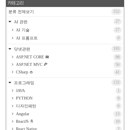
카테고리
552
분류 전체보기
27
AI 관련
27
AI 기술
0
AI 프롬프트
195
닷넷관련
ASP.NET CORE 🍔
98
ASP.NET MVC 🍕
56
CSharp 🍚
41
132
프로그래밍
JAVA
1
PYTHON
9
6
디자인패턴
Angular
13
ReactJS 🤞
10
React Native
2