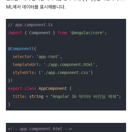
ML에서 데이터를 표시해봅니다.
// app.component.ts
import
 { Component } 
from
'@angular/core'
;

@Component
({

selector
: 
'app-root'
,

templateUrl
: 
'./app.component.html'
,

styleUrls
: [
'./app.component.css'
]

export
class
AppComponent
{

title
: 
string
 = 
"Angular 16 데이터 바인딩 예제"
;

}
<!-- app.component.html -->