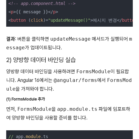
<!-- app.component.html -->
<
p
>
{{ message }}
</
p
>
<
button
 (
click
)=
"updateMessage()"
>
메시지 변경
</
button
결과
: 버튼을 클릭하면
updateMessage
메서드가 실행되어
m
essage
가 업데이트됩니다.
2) 양방향 데이터 바인딩 실습
양방향 데이터 바인딩을 사용하려면
FormsModule
이 필요합
니다. Angular 16에서는
@angular/forms
에서
FormsMod
ule
을 가져와야 합니다.
(1) FormsModule 추가
먼저,
FormsModule
을
app.module.ts
파일에 임포트하
여 양방향 바인딩을 사용할 준비를 합니다.
//
 app.
module