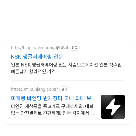
http://blog.naver.com/dj9494
광고
NSK 앵귤러베어링 전문
일본 NSK 앵귤러베어링 전문 서림오토메이션 일본 직수입
빠른납기 합리적인 가격
https://m.bunjang.co.kr/
광고
미개봉 바인딩 번개장터 국내 최대 브
랜드 중고거래
바인딩 새상품을 중고가로 구매하세요. 대화
없는 안전결제로 간편하게! 전국 각지에서 올
라오는 전국구 최다 상품 매일 10만 개 이상
의 신규 상품 업로드