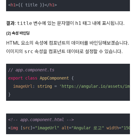
<
h1
>
{{ title }}
</
h1
>
결과
:
title
변수에 있는 문자열이
h1
태그 내에 표시됩니다.
(2) 속성 바인딩
HTML 요소의 속성에 컴포넌트의 데이터를 바인딩해보겠습니다.
이미지의
src
속성을 컴포넌트 데이터로 설정할 수 있습니다.
// app.component.ts
export
class
AppComponent
{

imageUrl
: 
string
 = 
'https://angular.io/assets/imag
}
<!-- app.component.html -->
<
img
 [
src
]=
"imageUrl"
alt
=
"Angular 로고"
width
=
"150"
>