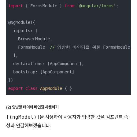
import
 { FormsModule } 
from
'@angular/forms'
;

@NgModule({

  imports: [

    BrowserModule,

    FormsModule  
//
 양방향 바인딩을 위한 FormsModule 추
  ],

  declarations: [AppComponent],

  bootstrap: [AppComponent]

export
class
AppModule
 { }
(2) 양방향 데이터 바인딩 사용하기
[(ngModel)]
을 사용하여 사용자가 입력한 값을 컴포넌트 속
성과 연결해보겠습니다.