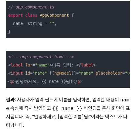
// app.component.ts
export
class
AppComponent
 {
  name: string = 
""
;

}
<!-- app.component.html -->
<
label
for
=
"name"
>
이름 입력: 
</
label
>
<
input
id
=
"name"
 [(
ngModel
)]=
"name"
placeholder
=
"이
<
p
>
안녕하세요, {{ name }}님!
</
p
>
결과
: 사용자가 입력 필드에 이름을 입력하면, 입력한 내용이
nam
e
속성에 즉시 반영되고
{{ name }}
바인딩을 통해 화면에 표
시됩니다. 즉, "안녕하세요, [입력한 이름]님!"이라는 텍스트가 나
타납니다.