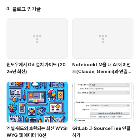
이 아쉬운 부분이었습니다. 그래도 유익하면서 무료로 교
육자료를 제공한 다는 점에서 매력적입니다. 7권_초등학
이 블로그 인기글
생부모_주제5_가족문화형성.pptx 내용 중, 2007 대한민
국 초딩으로 산다는 것~ 인데요. 영상이 2007년..... 지금
은 초등학생 보다는 말과 대화가 통하는 5세부터 과외를
하는 모습을 여기저기서 보게 되네요. 제가 초등? 국민학생
일때... 어릴때는 표준 전과 ..
윈도우에서 Git 설치 가이드 (20
NotebookLM을 내 AI 에이전
25년 최신)
트(Claude, Gemini)와 연결하
는 방법 (Windows 완벽 가이드)
엑셀·워드와 호환되는 최신 WYSI
GitLab 과 SourceTree 연결
WYG 웹 에디터 10선
하기