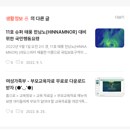
더보기
생활정보 🍜
의 다른 글
11호 슈퍼 태풍 힌남노(HINNAMNOR) 대비
위한 국민행동요령
글 내용
2022년 9월 1일 오전 2시 경, 11호 태풍 힌남노(HINNA
MNOR) (라오스에서 제출한 이름으로 국립보호구역의 이
름) 는 목요일인 1일은 중부지방은 대체로 맑고 남부지방과
0
0
2022. 9. 1.
제주도는 가끔 구름이 많다고 합니다. 제주도는 늦은 오후
부터 기압골의 영향을 차차 받겠고, 제11호 태풍 힌남노 간
접 영향이 시작되면서 밤부터 비 소식이 있습니다. Windy
여성가족부 - 부모교육자료 무료로 다운로드
에서는 다음주 화, 수요일(6일, 7일) 쯤 부산광역시와 일본
사이로 예측하고 있습니다. 이 태풍은 쉽게 약해지지 않고,
받자 (●'◡'●)
글 내용
강력한 위력을 유지한 채 북상할 가능성이 크다고 하니 조
홈으로 > 교육정보 > 교육 자료실 > 부모교육자료 메뉴에
심해야겠습니다. ▲ 자주 물에 잠기는 지역, 산사태 위험지
보면 아이들에게 부모가 알아야 할 교육자료를 여성가족부
역 등의 위험한 곳은 피하고 안전한 곳으로 대피합니다. ▲
에서 제공해 줍니다. 여기 내용은 전부 첨부파일 형식으로
실내에서는 문과 창문을 닫고, 외출을 하지 않고 TV, 라디
0
0
2022. 8. 25.
제공하고 있으며, 용량이 커서 다운로드 받는데 시간이 다
오,..
소 소요 됩니다. 요즘 유투브로 영상을 제공해 주거나 내용
은 블로그 형태로 제공하는데, 첨부파일로 제공한다는 점