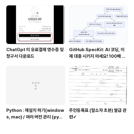
ChatGpt 의 유료결제 영수증 및
GitHub SpecKit: AI 코딩, 이
청구서 다운로드
제 대충 시키지 마세요! 100배 똑
똑하게 쓰는 4단계 비법
Python : 재설치 하기(window
주민등록표 (말소자 초본) 발급 관
s, mac) / 여러 버전 관리 (pyen
련✔
v 추천)