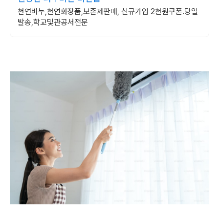
천연비누,천연화장품,보존제판매, 신규가입 2천원쿠폰.당일
발송,학교및관공서전문