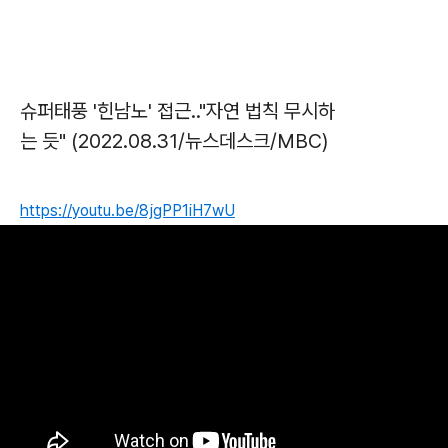
슈퍼태풍 '힌남노' 접근‥"자연 법칙 무시하
는 듯" (2022.08.31/뉴스데스크/MBC)
https://youtu.be/8jgPP1iH7wU