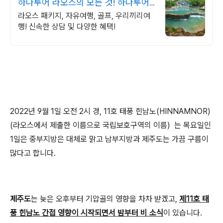
하나투어 라오스의 모든 것! 하나투어
공식인증 예약센터
라오스 패키지, 자유여행, 골프, 우리끼리여
행! 신속한 상담 및 다양한 혜택!
2022년 9월 1일 오전 2시 경,
11호 태풍 힌남노(HINNAMNOR)
(라오스에서 제출한 이름으로 국립보호구역의 이름) 는
목요일인
1일은 중부지방은 대체로 맑고 남부지방과 제주도는 가끔 구름이
많다고 합니다.
제주도
는 늦은 오후부터 기압골의 영향을 차차 받겠고,
제11호 태
풍 힌남노 간접 영향이 시작되면서 밤부터 비 소식
이 있습니다.