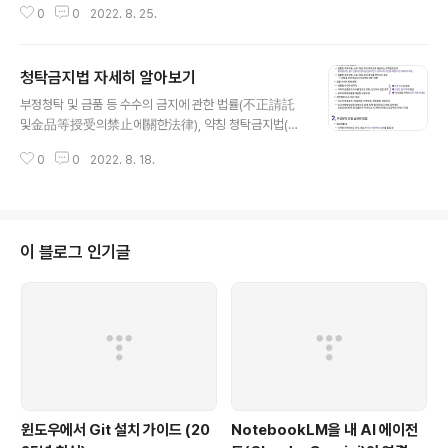
0
0
2022. 8. 25.
제공하고 있으며, 용량이 커서 다운로드 받는데 시간이 다
소 소요 됩니다. 요즘 유투브로 영상을 제공해 주거나 내용
은 블로그 형태로 제공하는데, 첨부파일로 제공한다는 점
청탁금지법 자세히 알아보기
이 아쉬운 부분이었습니다. 그래도 유익하면서 무료로 교
글 내용
육자료를 제공한 다는 점에서 매력적입니다. 7권_초등학
부정청탁 및 금품 등 수수의 금지에 관한 법률(不正請託
생부모_주제5_가족문화형성.pptx 내용 중, 2007 대한민
및金品等授受의禁止에關한法律), 약칭 청탁금지법(請
국 초딩으로 산다는 것~ 인데요. 영상이 2007년..... 지금
託禁止法)은 대한민국에서 부정부패를 방지하기 위해 국
은 초등학생 보다는 말과 대화가 통하는 5세부터 과외를
0
0
2022. 8. 18.
민권익위원장이던 김영란의 제안으로 만들어진 법률로, 제
하는 모습을 여기저기서 보게 되네요. 제가 초등? 국민학생
안자의 이름을 따서 흔히 '김영란법'(金英蘭法)이라는 별
일때... 어릴때는 표준 전과 ..
칭으로 불립니다. 공무원이나 공공기관 임직원, 학교 교직
원 등이 일정 규모 이상의 (식사대접 3만원, 선물 5만원, 경
조사비 10만원)상당의 금품을 받으면 직무 관련성이 없더
이 블로그 인기글
라도 처벌하는 것을 골자로 하고 있습니다. - 위키백과 출
처 [카드뉴스] 일반국민이 궁금해하는 청탁금지법 10가지
오해 https://m.blog.naver.com/PostView.naver?is
HttpsRedirect=true&blogId=hellopolicy&logNo
=2..
윈도우에서 Git 설치 가이드 (20
NotebookLM을 내 AI 에이전