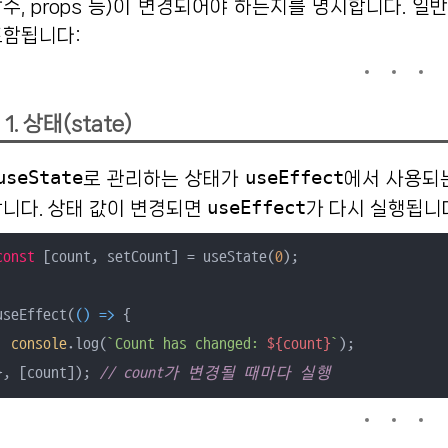
수, props 등)이 변경되어야 하는지를 명시합니다. 
포함됩니다:
1. 상태(state)
useState
useEffect
로 관리하는 상태가
에서 사용되는
useEffect
니다. 상태 값이 변경되면
가 다시 실행됩니
const
 [count, setCount] = useState(
0
);

useEffect(
() =>
 {

console
.log(
`Count has changed: 
${count}
`
);

}, [count]); 
// count가 변경될 때마다 실행