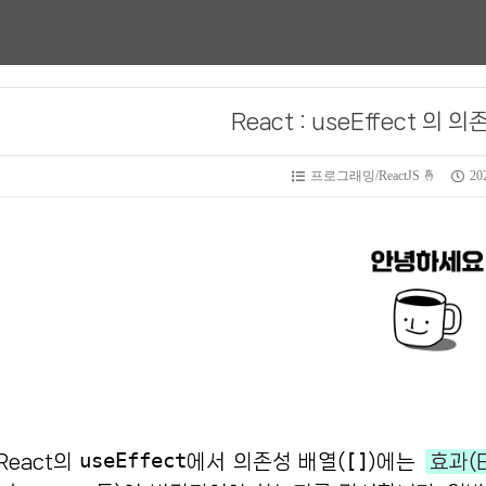
React : useEffect 의
프로그래밍/ReactJS 🤞
202
useEffect
[]
React의
에서 의존성 배열(
)에는
효과(E