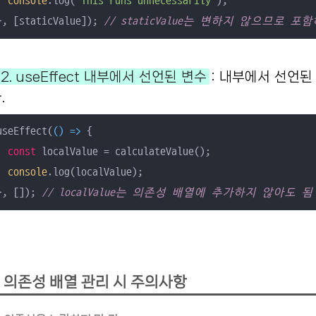
console
.log(
"This runs unnecessarily"
);

}, [staticValue]); 
// staticValue는 변하지 않으므로 
2. useEffect 내부에서 선언된 변수
: 내부에서 선언된
.
useEffect(
() =>
 {

const
 localValue = calculateValue();

console
.log(localValue);

}, []); 
// localValue는 의존성 배열에 추가하지 않아도 됨
의존성 배열 관리 시 주의사항