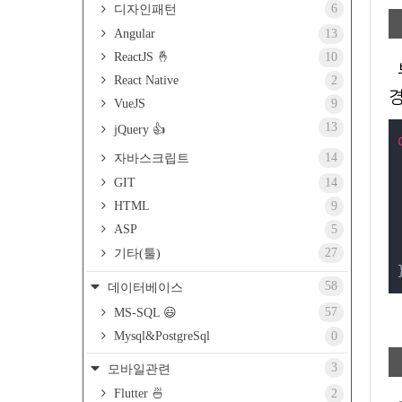
6
디자인패턴
Angular
13
ReactJS 🤞
10
React Native
2
VueJS
9
13
jQuery 👍
14
자바스크립트
GIT
14
HTML
9
ASP
5
27
기타(툴)
58
데이터베이스
57
MS-SQL 😃
Mysql&PostgreSql
0
3
모바일관련
Flutter 🍜
2