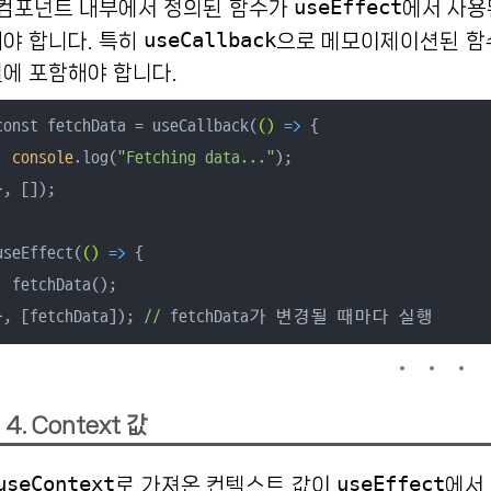
useEffect
컴포넌트 내부에서 정의된 함수가
에서 사용
useCallback
야 합니다. 특히
으로 메모이제이션된 함수
에 포함해야 합니다.
const fetchData = useCallback(
()
 =>
 {

console
.log(
"Fetching data..."
);

}, []);

useEffect(
()
 =>
 {

tchData();

}, [fetchData]); 
//
 fetchData가 변경될 때마다 실행
4. Context 값
useContext
useEffect
로 가져온 컨텍스트 값이
에서