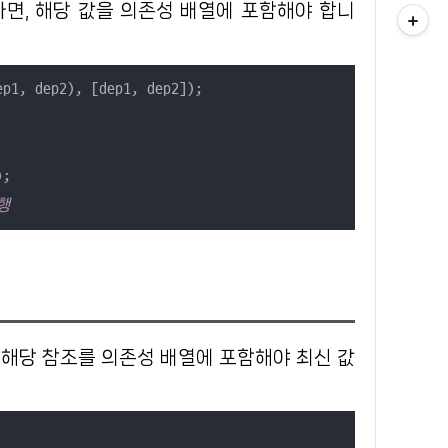
면, 해당 값을 의존성 배열에 포함해야 합니
p1, dep2), [dep1, dep2]);

);

실행