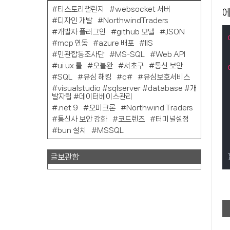
티스토리챌린지
websocket 서버
에
디자인 개발
NorthwindTraders
개발자 플러그인
github 모델
JSON
mcp 연동
azure 배포
IIS
민관합동조사단
MS-SQL
Web API
ui ux 툴
오블완
서초구
통신 보안
SQL
유심 해킹
c#
유심보호서비스
visualstudio #sqlserver #database #개
발자팁 #데이터베이스관리
.net 9
오미크론
Northwind Traders
통신사 보안 강화
코드렌즈
터미널설정
bun 설치
MSSQL
글보관함