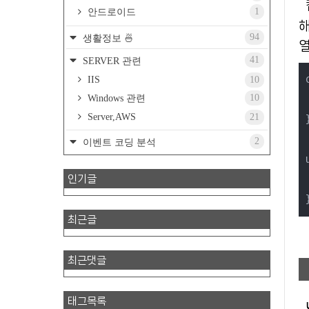
1
안드로이드
해
94
생활정보 🍜
열
41
SERVER 관련
IIS
10
10
Windows 관련
Server,AWS
21
2
이벤트 코딩 분석
인기글
  fe
최근글
최근댓글
태그목록