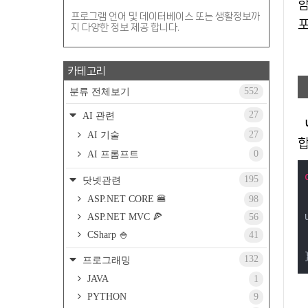
함
프로그램 언어 및 데이터베이스 또는 생활정보까
지 다양한 정보 제공 합니다.
카테고리
552
분류 전체보기
27
AI 관련
27
AI 기술
합
0
AI 프롬프트
195
닷넷관련
ASP.NET CORE 🍔
98
ASP.NET MVC 🍕
56
CSharp 🍚
41
132
프로그래밍
JAVA
1
PYTHON
9