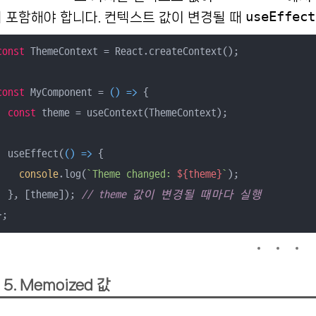
useEffect
 포함해야 합니다. 컨텍스트 값이 변경될 때
const
 ThemeContext = React.createContext();

const
 MyComponent = 
() =>
 {

const
 theme = useContext(ThemeContext);

  useEffect(
() =>
 {

console
.log(
`Theme changed: 
${theme}
`
);

  }, [theme]); 
// theme 값이 변경될 때마다 실행
};
5. Memoized 값