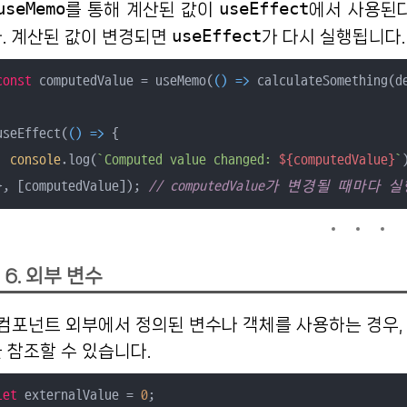
useMemo
useEffect
를 통해 계산된 값이
에서 사용된다
useEffect
. 계산된 값이 변경되면
가 다시 실행됩니다.
const
 computedValue = useMemo(
() =>
 calculateSomething(de
useEffect(
() =>
 {

console
.log(
`Computed value changed: 
${computedValue}
`
}, [computedValue]); 
// computedValue가 변경될 때마다 
6. 외부 변수
수나 객체를 사용하는 경우, 해당 참조를 의존성 배열에 포함해야 최신 값
 참조할 수 있습니다.
let
 externalValue = 
0
;
