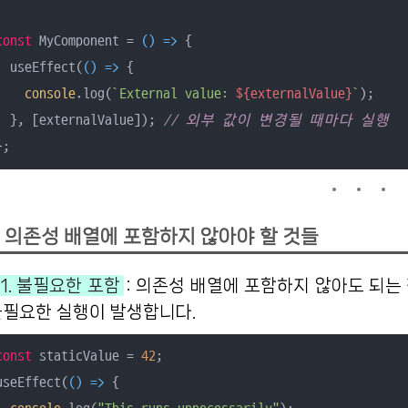
const
 MyComponent = 
() =>
 {

  useEffect(
() =>
 {

console
.log(
`External value: 
${externalValue}
`
);

  }, [externalValue]); 
// 외부 값이 변경될 때마다 실행
};
의존성 배열에 포함하지 않아야 할 것들
1. 불필요한 포함
: 의존성 배열에 포함하지 않아도 되는 
불필요한 실행이 발생합니다.
const
 staticValue = 
42
;

useEffect(
() =>
 {
