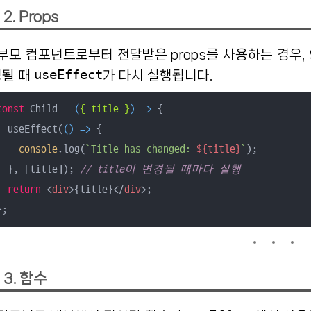
2. Props
부모 컴포넌트로부터 전달받은 props를 사용하는 경우
useEffect
경될 때
가 다시 실행됩니다.
const
 Child = 
(
{ title }
) =>
 {

  useEffect(
() =>
 {

console
.log(
`Title has changed: 
${title}
`
);

  }, [title]); 
// title이 변경될 때마다 실행
return
<
div
>
{title}
</
div
>
;

};
3. 함수