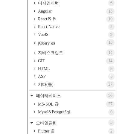
6
디자인패턴
Angular
13
ReactJS 🤞
10
React Native
2
VueJS
9
13
jQuery 👍
14
자바스크립트
GIT
14
HTML
9
ASP
5
27
기타(툴)
58
데이터베이스
57
MS-SQL 😃
Mysql&PostgreSql
0
3
모바일관련
Flutter 🍜
2