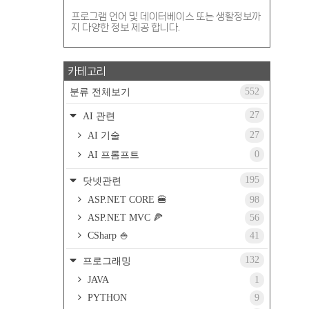
프로그램 언어 및 데이터베이스 또는 생활정보까
지 다양한 정보 제공 합니다.
카테고리
552
분류 전체보기
27
AI 관련
27
AI 기술
0
AI 프롬프트
195
닷넷관련
ASP.NET CORE 🍔
98
ASP.NET MVC 🍕
56
CSharp 🍚
41
132
프로그래밍
JAVA
1
PYTHON
9