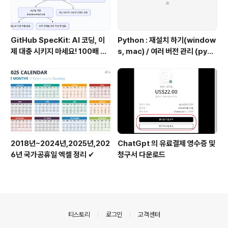
GitHub SpecKit: AI 코딩, 이
Python : 재설치 하기(window
제 대충 시키지 마세요! 100배 똑
s, mac) / 여러 버전 관리 (pyen
똑하게 쓰는 4단계 비법
v 추천)
2018년~2024년,2025년,202
ChatGpt 의 유료결제 영수증 및
6년 국가공휴일 엑셀 정리 ✔
청구서 다운로드
의안내
티스토리
로그인
고객센터