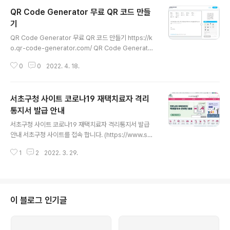
QR Code Generator 무료 QR 코드 만들
기
글 내용
QR Code Generator 무료 QR 코드 만들기 https://k
o.qr-code-generator.com/ QR Code Generator
| 무료 QR 코드 만들기 URL, vCard 등을 위한 QR Cod
0
0
2022. 4. 18.
e Generator입니다. 로고, 색상, 프레임을 추가하고 높은
인쇄 품질로 다운로드할 수 있습니다. 지금 무료 QR 코드
를 받으세요! ko.qr-code-generator.com 종류는 8
서초구청 사이트 코로나19 재택치료자 격리
가지를 제공해 주네요. 사용법은 https://ko.qr-code-g
enerator.com/ 링크를 통해 설명이 되어 있습니다. 확인
통지서 발급 안내
글 내용
해 보니 정적 QR 코드는 무료라고 하네요. 모든 정적 QR
서초구청 사이트 코로나19 재택치료자 격리통지서 발급
코드는 무료입니다. 여기에는 URL, vCard, 일반 텍스트,
안내 서초구청 사이트를 접속 합니다. (https://www.seo
이메일, SMS, Twitter, WiFi 및..
cho.go.kr/site/seocho/main.do) 격리통지서 온라인
1
2
2022. 3. 29.
발급의 "발급 바로가기" 버튼을 선택합니다. 누르면 http
s://www.seocho.go.kr/site/seocho/ex/corona/C
oronaPatientF.do 주소로 이동하게 됩니다. 코로나19
재택치료자 격리통지서 발급을 받기 위해서는 아래의 개인
정보 확인 절차를 밟습니다. 격리통지서 확인 시 본인 인증
이 블로그 인기글
필수 휴대폰 인증 후 격리통지서를 확인할 수 있습니다. 격
리통지일이 2/22일 이후인 확진자만 조회 및 발급 가능합
니다. 확진자 격리통지서는 격리통지일로부터 1~2일 이후