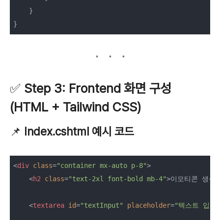
    }

}
✅
Step 3: Frontend 화면 구성
(HTML + Tailwind CSS)
📌
Index.cshtml 예시 코드
<
div
class
=
"container mx-auto p-8"
>
<
h2
class
=
"text-2xl font-bold mb-4"
>
이모티콘 생성
<
textarea
id
=
"textInput"
placeholder
=
"텍스트 입력