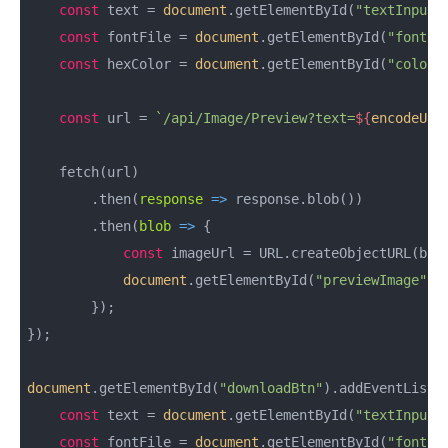
const
 text = 
document
.getElementById(
"textInput"
const
 fontFile = 
document
.getElementById(
"fontSe
const
 hexColor = 
document
.getElementById(
"colorP
const
 url = 
`/api/Image/Preview?text=
${
encodeURI
    fetch(url)

        .then(
response
 =>
 response.blob())

        .then(
blob
 =>
 {

const
 imageUrl = URL.createObjectURL(blob
document
.getElementById(
"previewImage"
).
        });

});

document
.getElementById(
"downloadBtn"
).addEventListe
const
 text = 
document
.getElementById(
"textInput"
const
 fontFile = 
document
.getElementById(
"fontSe