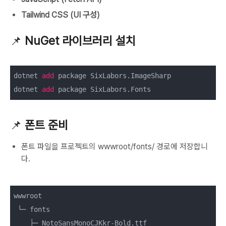
Tailwind CSS (UI 구성)
📌
NuGet 라이브러리 설치
dotnet 
add
 package SixLabors.ImageSharp

dotnet 
add
📌
폰트 준비
폰트 파일을 프로젝트의 wwwroot/fonts/ 경로에 저장합니
다.
wwwroot

    ├─ NotoSansMonoCJKkr-Bold.ttf
