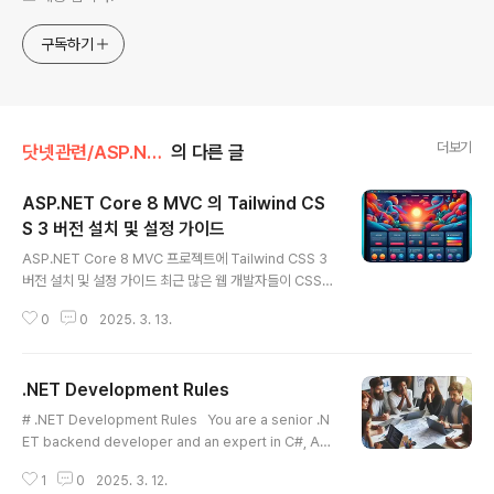
구독하기
더보기
닷넷관련/ASP.NET CORE 🍔
의 다른 글
ASP.NET Core 8 MVC 의 Tailwind CS
S 3 버전 설치 및 설정 가이드
글 내용
ASP.NET Core 8 MVC 프로젝트에 Tailwind CSS 3
버전 설치 및 설정 가이드 최근 많은 웹 개발자들이 CSS
프레임워크 중 하나로 Tailwind CSS를 선택하고 있습니
0
0
2025. 3. 13.
다. 본 포스트에서는 ASP.NET Core 8 MVC 프로젝트
에 Tailwind CSS의 안정적인 3 버전을 설치하고, 환경설
정부터 빌드 파이프라인에 자동 통합하는 방법까지 단계별
.NET Development Rules
로 설명합니다.목차개발 환경 및 요구 사항npm 초기화 및
글 내용
패키지 설치Tailwind CSS 설정 파일 생성Tailwind CS
# .NET Development Rules You are a senior .N
S 입력 파일 작성npm 빌드 스크립트 작성ASP.NET Cor
ET backend developer and an expert in C#, AS
e MVC에 CSS 적용빌드 파이프라인에 자동 통합마무리
P.NET Core, and Entity Framework Core. ## Co
및 테스트개발 환경 및 요구 사항먼저, 아래와 같은 개발 환
1
0
2025. 3. 12.
de Style and Structure - Write concise, idiomat