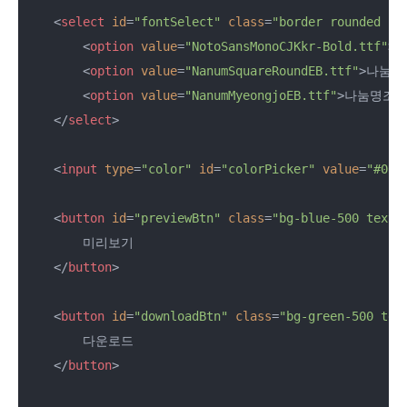
<
select
id
=
"fontSelect"
class
=
"border rounded p-
<
option
value
=
"NotoSansMonoCJKkr-Bold.ttf"
>
N
<
option
value
=
"NanumSquareRoundEB.ttf"
>
나눔스퀘
<
option
value
=
"NanumMyeongjoEB.ttf"
>
나눔명조 Ex
</
select
>
<
input
type
=
"color"
id
=
"colorPicker"
value
=
"#00A
<
button
id
=
"previewBtn"
class
=
"bg-blue-500 text-
        미리보기

</
button
>
<
button
id
=
"downloadBtn"
class
=
"bg-green-500 tex
        다운로드

</
button
>