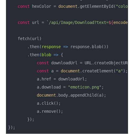
const
 hexColor = 
document
.getElementById(
"colorP
const
 url = 
`/api/Image/Download?text=
${
encodeUR
    fetch(url)

        .then(
response
 =>
 response.blob())

        .then(
blob
 =>
 {

const
 downloadUrl = URL.createObjectURL(b
const
 a = 
document
.createElement(
"a"
);

            a.href = downloadUrl;

            a.download = 
"emoticon.png"
;

document
.body.appendChild(a);

            a.click();

            a.remove();

        });

});