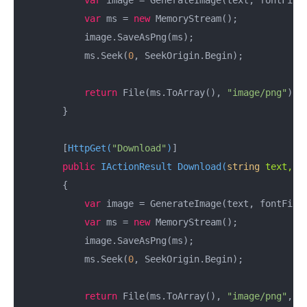
var
 image = GenerateImage(text, fontFile,
var
 ms = 
new
 MemoryStream();

            image.SaveAsPng(ms);

            ms.Seek(
0
, SeekOrigin.Begin);

return
 File(ms.ToArray(), 
"image/png"
);

        }

        [
HttpGet(
"Download"
)
]

public
 IActionResult 
Download
(
string
 text, 
s
        {

var
 image = GenerateImage(text, fontFile,
var
 ms = 
new
 MemoryStream();

            image.SaveAsPng(ms);

            ms.Seek(
0
, SeekOrigin.Begin);

return
 File(ms.ToArray(), 
"image/png"
, 
"