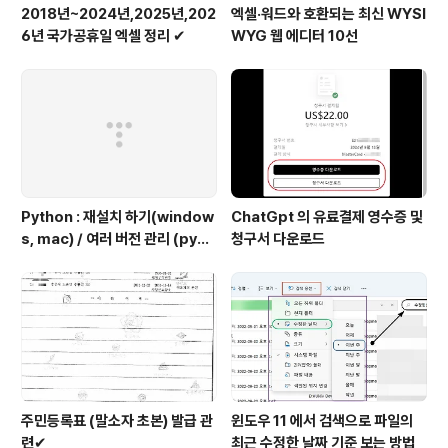
2018년~2024년,2025년,202
엑셀·워드와 호환되는 최신 WYSI
6년 국가공휴일 엑셀 정리 ✔
WYG 웹 에디터 10선
Python : 재설치 하기(window
ChatGpt 의 유료결제 영수증 및
s, mac) / 여러 버전 관리 (pyen
청구서 다운로드
v 추천)
주민등록표 (말소자 초본) 발급 관
윈도우 11 에서 검색으로 파일의
련✔
최근 수정한 날짜 기준 보는 방법