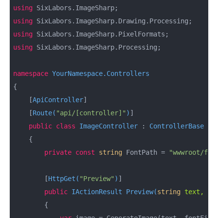
using
using
using
using
 SixLabors.ImageSharp.Processing;

namespace
YourNamespace.Controllers
{

    [
ApiController
]

    [
Route(
"api/[controller]"
)
]

public
class
ImageController
 : 
ControllerBase
    {

private
const
string
 FontPath = 
"wwwroot/fon
        [
HttpGet(
"Preview"
)
]

public
 IActionResult 
Preview
(
string
 text, 
st
        {
