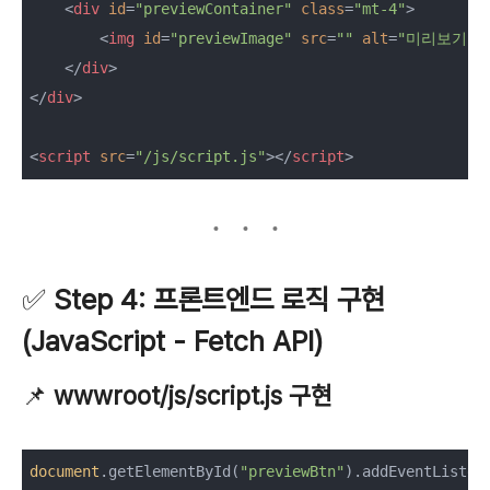
<
div
id
=
"previewContainer"
class
=
"mt-4"
>
<
img
id
=
"previewImage"
src
=
""
alt
=
"미리보기 
</
div
>
</
div
>
<
script
src
=
"/js/script.js"
>
</
script
>
✅
Step 4: 프론트엔드 로직 구현
(JavaScript - Fetch API)
📌
wwwroot/js/script.js 구현
document
.getElementById(
"previewBtn"
).addEventListen