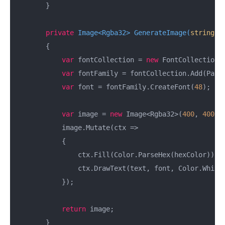
        }

private
 Image<Rgba32> 
GenerateImage
(
string
 t
        {

var
 fontCollection = 
new
 FontCollection()
var
 fontFamily = fontCollection.Add(Path.
var
 font = fontFamily.CreateFont(
48
);

var
 image = 
new
 Image<Rgba32>(
400
, 
400
);

            image.Mutate(ctx =>

            {

                ctx.Fill(Color.ParseHex(hexColor));

                ctx.DrawText(text, font, Color.White
            });

return
 image;

        }
