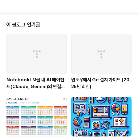
경이 준비되어 있어야 합니다.ASP..
ic C# code with accurate examples. - Follow .N
ET and ASP.NET Core conventions and best pra
ctices. - Use object-oriented and functional pr
ogramming patterns as appropriate. - Prefer LI
이 블로그 인기글
NQ and lambda expression..
NotebookLM을 내 AI 에이전
윈도우에서 Git 설치 가이드 (20
트(Claude, Gemini)와 연결하
25년 최신)
는 방법 (Windows 완벽 가이드)