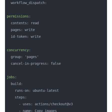
  workflow_dispatch:

permissions
:

  contents: read

  pages: write

  id-token: write

concurrency
:

  group: 'pages'

  cancel-in-progress: false

jobs
:

  build:

    runs-on: ubuntu-latest

    steps:

      - uses: actions/checkout@v3

      - name: Copy images
