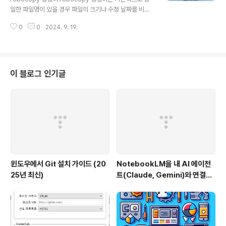
분류하세요. 달리 명시되지 않는 한 이 페이지의 콘텐츠de
일한 파일명이 있을 경우 파일의 크기나 수정 날짜를 비교
veloper.chrome.com 이 페이지에는 사용 가능한 최
하여 이미 복사된 파일과 동일한 경우 복사를 건너뛰고, 다
신 크로..
0
0
2024. 9. 19.
를 경우 해당 파일을 덮어씁니다. 그러나, 파일을 덮어쓰지
않고 그냥 넘어가고 싶다면 옵션을 추가해야 합니다.동일
한 파일이 있을 때 덮어쓰지 않고 넘어가려면 /XN, /XO, 또
는 /XC 등의 옵션을 사용할 수 있습니다. /XN: 새 파일을
복사하지 않음 (원본 파일이 새 파일일 경우 복사를 건너
이 블로그 인기글
뜀)./XO: 오래된 파일을 덮어쓰지 않음 (대상 파일이 더 새
로울 경우 복사를 건너뜀)./XC: 변경된 파일을 복사하지 않
음. 예시:동일한 파일이 있을 때 덮어쓰지 않고 다음 파일로
이동하려면 다음과 같은 명령어를 사용할 수 있습니다. r..
윈도우에서 Git 설치 가이드 (20
NotebookLM을 내 AI 에이전
25년 최신)
트(Claude, Gemini)와 연결하
는 방법 (Windows 완벽 가이드)