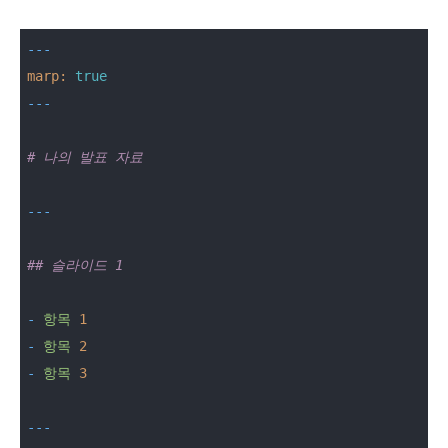
---
marp:
true
# 나의 발표 자료
## 슬라이드 1
-
항목
1
-
항목
2
-
항목
3