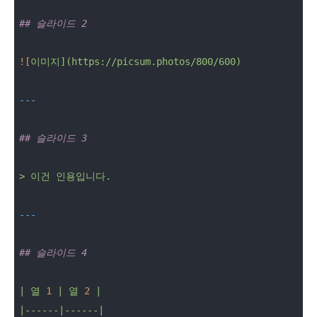
## 슬라이드 2
![
이미지](https://picsum.photos/800/600)
## 슬라이드 3
>
이건
인용입니다.
## 슬라이드 4
|
열
1
|
열
2
|
|------|------|