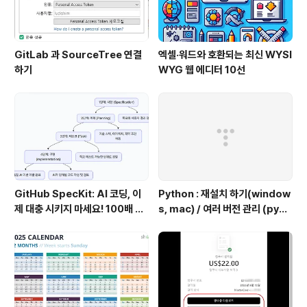
GitLab 과 SourceTree 연결
엑셀·워드와 호환되는 최신 WYSI
하기
WYG 웹 에디터 10선
GitHub SpecKit: AI 코딩, 이
Python : 재설치 하기(window
제 대충 시키지 마세요! 100배 똑
s, mac) / 여러 버전 관리 (pyen
똑하게 쓰는 4단계 비법
v 추천)