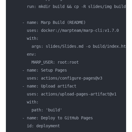
        run: mkdir build && cp -R slides/img build/im
      - name: Marp Build (README)

        uses: docker://marpteam/marp-cli:v1.7.0

        with:

          args: slides/Slides.md -o build/index.html 
        env:

          MARP_USER: root:root

      - name: Setup Pages

        uses: actions/configure-pages@v3

      - name: Upload artifact

        uses: actions/upload-pages-artifact@v1

        with:

          path: 'build'

      - name: Deploy to GitHub Pages

        id: deployment
