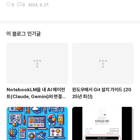
p_helpindex Ctrl+1 sp_who Ctrl+2 sp_lock Ctrl+
0
0
2024. 3. 27.
3 sp_helptext Ctrl+4 sp_helpstatus Ctrl+5 sele
ct top 1000 * from Ctrl+6 sp_spaceUsed Ctrl+8
set statistics profile on;set statistics io on;set st
atistics time on; Ctrl+9 set statistics profile off;s
et statistics io off;set statistics time off; 이걸 단축
이 블로그 인기글
키 지정해서 별도로 사용해도 좋을 내용입니다...
NotebookLM을 내 AI 에이전
윈도우에서 Git 설치 가이드 (20
트(Claude, Gemini)와 연결하
25년 최신)
는 방법 (Windows 완벽 가이드)