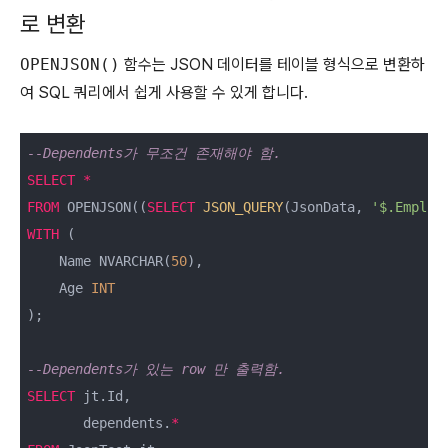
로 변환
OPENJSON()
함수는 JSON 데이터를 테이블 형식으로 변환하
여 SQL 쿼리에서 쉽게 사용할 수 있게 합니다.
--Dependents가 무조건 존재해야 함.
SELECT
*
FROM
 OPENJSON((
SELECT
JSON_QUERY
(JsonData, 
'$.Employ
WITH
 (

    Name NVARCHAR(
50
),

    Age 
INT
);

--Dependents가 있는 row 만 출력함.
SELECT
 jt.Id, 

       dependents.
*