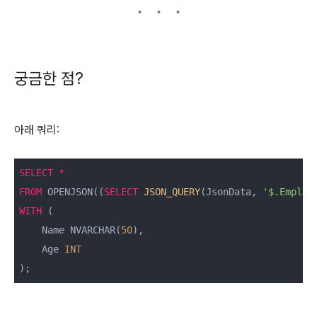
궁금한 점?
아래 쿼리:
SELECT
*
FROM
 OPENJSON((
SELECT
JSON_QUERY
(JsonData, 
'$.Employ
WITH
 (

    Name NVARCHAR(
50
),

    Age 
INT
);