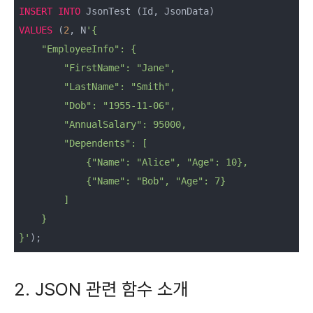
INSERT
INTO
VALUES
 (
2
, N
'{

    "EmployeeInfo": {

        "FirstName": "Jane",

        "LastName": "Smith",

        "Dob": "1955-11-06",

        "AnnualSalary": 95000,

        "Dependents": [

            {"Name": "Alice", "Age": 10},

            {"Name": "Bob", "Age": 7}

        ]

    }

}'
);
2. JSON 관련 함수 소개