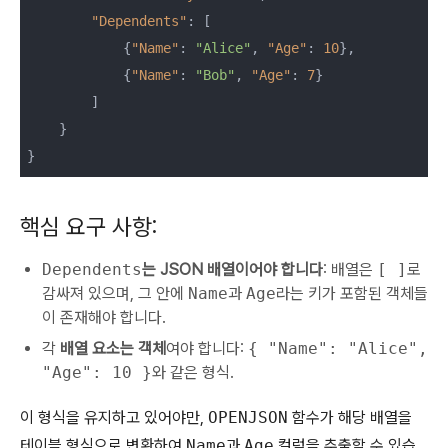
"Dependents"
: [

            {
"Name"
: 
"Alice"
, 
"Age"
: 
10
},

            {
"Name"
: 
"Bob"
, 
"Age"
: 
7
}

        ]

    }

}
핵심 요구 사항:
Dependents
는 JSON 배열이어야 합니다
: 배열은
[ ]
로
감싸져 있으며, 그 안에
Name
과
Age
라는 키가 포함된 객체들
이 존재해야 합니다.
각
배열 요소는 객체
여야 합니다:
{ "Name": "Alice",
"Age": 10 }
와 같은 형식.
이 형식을 유지하고 있어야만,
OPENJSON
함수가 해당 배열을
테이블 형식으로 변환하여
Name
과
Age
컬럼을 추출할 수 있습