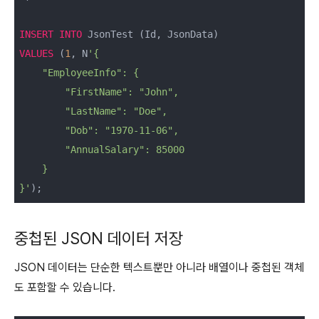
INSERT
INTO
VALUES
 (
1
, N
'{

    "EmployeeInfo": {

        "FirstName": "John",

        "LastName": "Doe",

        "Dob": "1970-11-06",

        "AnnualSalary": 85000

    }

}'
);
중첩된 JSON 데이터 저장
JSON 데이터는 단순한 텍스트뿐만 아니라 배열이나 중첩된 객체
도 포함할 수 있습니다.