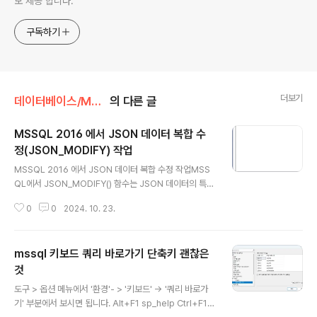
보 제공 합니다.
구독하기
더보기
데이터베이스/MS-SQL 😃
의 다른 글
MSSQL 2016 에서 JSON 데이터 복합 수
정(JSON_MODIFY) 작업
글 내용
MSSQL 2016 에서 JSON 데이터 복합 수정 작업MSS
QL에서 JSON_MODIFY() 함수는 JSON 데이터의 특정
값을 수정할 때 매우 유용합니다. 하지만 JSON 데이터 내
0
0
2024. 10. 23.
여러 값을 동시에 수정해야 하는 경우, 한 번에 수정할 수
없으므로 여러 번의 JSON_MODIFY() 호출이 필요합니
다. 이번 글에서는 복합 작업을 수행하는 다양한 예시를 통
mssql 키보드 쿼리 바로가기 단축키 괜찮은
해 JSON 데이터를 효율적으로 수정하는 방법을 설명하겠
습니다.1. 기본적인 JSON 수정예제 1: 단일 값 수정먼저,
것
글 내용
단일 값을 수정하는 간단한 예제부터 살펴보겠습니다.DE
도구 > 옵션 메뉴에서 '환경'- > '키보드' -> '쿼리 바로가
CLARE @jsonInfo NVARCHAR(MAX) SET @jsonI
기' 부분에서 보시면 됩니다. Alt+F1 sp_help Ctrl+F1 s
nfo = N'{ "info": { "type": 1, "address": ..