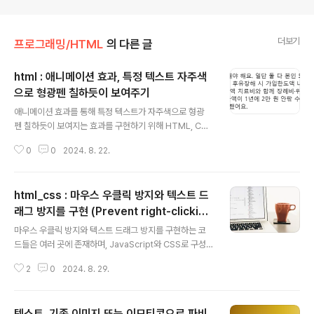
더보기
프로그래밍/HTML
의 다른 글
html : 애니메이션 효과, 특정 텍스트 자주색
으로 형광펜 칠하듯이 보여주기
글 내용
애니메이션 효과를 통해 특정 텍스트가 자주색으로 형광
펜 칠하듯이 보여지는 효과를 구현하기 위해 HTML, CS
S, 그리고 JavaScript를 사용해야 합니다. 다음은 이
0
0
2024. 8. 22.
를 구현하는 방법입니다. CSS 코드스크롤이 내려오면 애
니메이션이 작동하도록 하기 위해 CSS에서 @keyfram
es를 사용해 애니메이션을 정의하고, JavaScript로 스크
html_css : 마우스 우클릭 방지와 텍스트 드
롤 이벤트를 감지하여 애니메이션을 트리거합니다. Java
Script 코드스크롤 이벤트를 감지하여 애니메이션을 트리
래그 방지를 구현 (Prevent right-clicking
글 내용
거하는 JavaScript 코드를 추가합니다. 종합된 코드위의
and dragging text)
마우스 우클릭 방지와 텍스트 드래그 방지를 구현하는 코
HTML, CSS, JavaScript 코드를 종합하여 페이지에 적
드들은 여러 곳에 존재하며, JavaScript와 CSS로 구성
용할 수 있습니다. 전체 코드는 다음과 같습니다. 이 코드를
되어 있습니다. 이들 코드는 사용자가 페이지 내에서 텍스
사용하면 페이지가 스크롤될 때 .on 클래스가 적용된 텍
2
0
2024. 8. 29.
트나 이미지를 복사하거나, 마우스 우클릭을 통해 컨텍스
스..
트 메뉴를 여는 것을 방지합니다. 우클릭 및 드래그 방지 코
드 추출 HTML 파일에서 마우스 우클릭 방지, 드래그 방지
텍스트, 기존 이미지 또는 이모티콘으로 파비