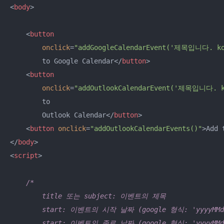
<
body
>
<
button
onclick
=
"addGoogleCalendarEvent('제목입니다. ko
        to Google Calendar
</
button
>
<
button
onclick
=
"addOutlookCalendarEvent('제목입니다. 
        to

        Outlook Calendar
</
button
>
<
button
onclick
=
"addOutlookCalendarEvents()"
>
Add 
</
body
>
<
script
>
/*

        title 또는 subject: 이벤트의 제목

        start: 이벤트의 시작 날짜 (google 형식: 'yyyyMMddTH
        start: 이벤트의 종료 날짜 (google 형식: 'yyyyMMddTH