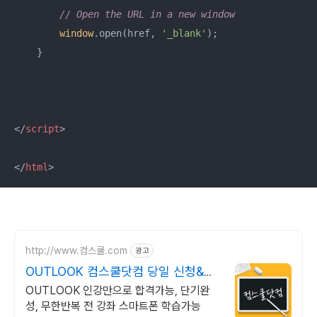
// Open the URL in a new window
window
.open(href, 
'_blank'
);

    }

</
script
>
</
html
>
http://www.컴스쿨.com
광고
OUTLOOK 컴스쿨닷컴 당일 신청&결
제시 기프티콘!
OUTLOOK 인강만으로 합격가능, 단기완
성, 무한반복 전 강좌 스마트폰 학습가능