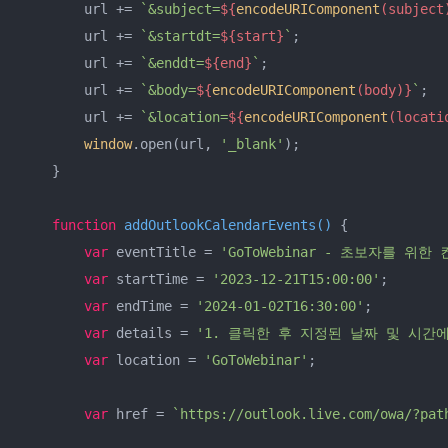
        url += 
`&subject=
${
encodeURIComponent
(subject
        url += 
`&startdt=
${start}
`
;

        url += 
`&enddt=
${end}
`
;

        url += 
`&body=
${
encodeURIComponent
(body)}
`
;

        url += 
`&location=
${
encodeURIComponent
(locati
window
.open(url, 
'_blank'
);

    }

function
addOutlookCalendarEvents
(
) 
{

var
 eventTitle = 
'GoToWebinar - 초보자를 위한
var
 startTime = 
'2023-12-21T15:00:00'
;

var
 endTime = 
'2024-01-02T16:30:00'
;

var
 details = 
'1. 클릭한 후 지정된 날짜 및 시간에 참가하
var
 location = 
'GoToWebinar'
;

var
 href = 
`https://outlook.live.com/owa/?pat