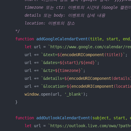
        timezone 또는 ctz: 이벤트의 시간대 (Google 캘린
        details 또는 body: 이벤트의 상세 내용

        location: 이벤트의 장소

    */
function
addGoogleCalendarEvent
(
title, start, end
let
 url = 
`https://www.google.com/calendar/re
        url += 
`&text=
${
encodeURIComponent
(title)}
`
;

        url += 
`&dates=
${start}
/
${end}
`
;

        url += 
`&ctz=
${timezone}
`
;

        url += 
`&details=
${
encodeURIComponent
(details
        url += 
`&location=
${
encodeURIComponent
(locati
window
.open(url, 
'_blank'
);

    }

function
addOutlookCalendarEvent
(
subject, start, 
let
 url = 
`https://outlook.live.com/owa/?path