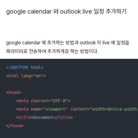
google calendar 와 outlook live 일정 추가하기
google calendar 에 추가하는 방법과 outlook 의 live 에 일정을
파라미터로 전송하여 추가하게끔 하는 방법이다.
<!DOCTYPE 
html
>
<
html
lang
=
"en"
>
<
head
>
<
meta
charset
=
"UTF-8"
>
<
meta
name
=
"viewport"
content
=
"width=device-width
<
title
>
Document
</
title
>
</
head
>