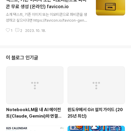
및 텍스트 선택 방지를 구현하는 JavaScript 코드의 주요
부분은 다음과 같습니다: JavaScript 코드 CSS 코드 C
콘 무료 생성 (온라인) favicon.io
글 내용
SS를 사용하여 사용자 선택을 방지하는 코드도 포함되어
소개 텍스트, 기존 이미지 또는 이모티콘으로 파비콘을 생
있습니다. 이 코드는 사용자가 페이지에서 텍스트를 선택
성하고 싶으시다면 https://favicon.io/favicon-gener
하지 못하게 합니다.
ator/ 를 추천드립니다. 파비콘 생성기는 완전 무료이며 사
1
2
2023. 10. 18.
용하기 매우 쉽습니다. 생성된 파비콘은 모든 브라우저와
여러 플랫폼에서 작동합니다. 사용법 Text 에 원하시는 글
자문구를 넣고, 라운드가 필요하다면 Rounded 를 지정하
며, 폰트는 한글폰트 없지만 영문폰트는 다양하게 많아서
선택하시면 되겠습니다. 폰트를 굵게 만들기 위해서, "Extr
이 블로그 인기글
a-bold 800 Normal" 를 설정하였습니다. 폰트 크기는
80 px 로 지정하였습니다. 결과를 보면, 아래처럼 배경색
에 안에 흰색으로 기재한 글자문구를 보여줍니다. 다운로
드 받으면 아래처럼 파비콘 및 안드로이드, ios 에..
NotebookLM을 내 AI 에이전
윈도우에서 Git 설치 가이드 (20
트(Claude, Gemini)와 연결하
25년 최신)
는 방법 (Windows 완벽 가이드)