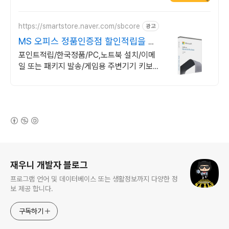
https://smartstore.naver.com/sbcore
광고
MS 오피스 정품인증점 할인적립을 확
인하세요!
포인트적립/한국정품/PC,노트북 설치/이메
일 또는 패키지 발송/게임용 주변기기 키보
드,마우스 세트 및 스피커,모니터 등/지데빌
정품 인증점
(새창열림)
로그 정보
재우니 개발자 블로그
프로그램 언어 및 데이터베이스 또는 생활정보까지 다양한 정
보 제공 합니다.
구독하기