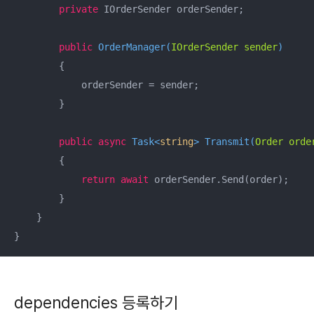
private
 IOrderSender orderSender;

public
OrderManager
(
IOrderSender sender
)
        {

            orderSender = sender;

        }

public
async
 Task<
string
> 
Transmit
(
Order orde
        {

return
await
 orderSender.Send(order);

        }

    }

}
dependencies 등록하기