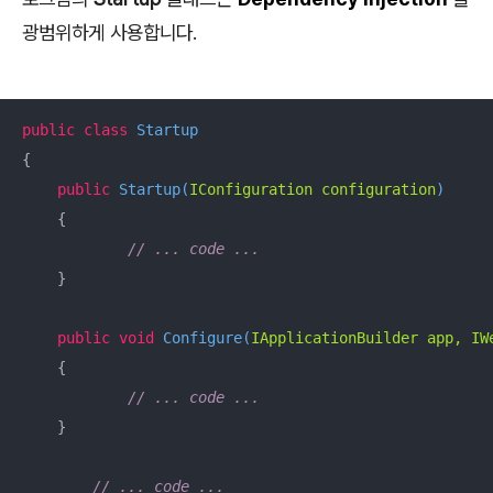
광범위하게 사용합니다.
public
class
Startup
{

public
Startup
(
IConfiguration configuration
)
    {

// ... code ...
    }

public
void
Configure
(
IApplicationBuilder app, IW
    {

// ... code ...
    }

// ... code ...