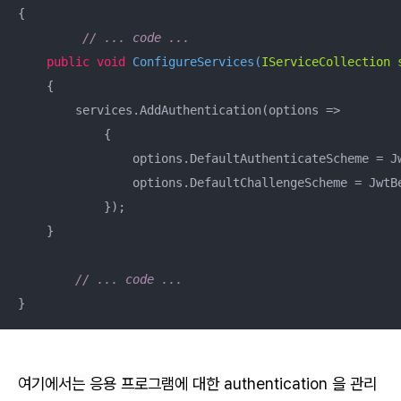
{

// ... code ...
public
void
ConfigureServices
(
IServiceCollection 
    {

        services.AddAuthentication(options =>

            {

                options.DefaultAuthenticateScheme = Jw
                options.DefaultChallengeScheme = JwtBe
            });

    }

// ... code ...
}
여기에서는 응용 프로그램에 대한
authentication
을 관리