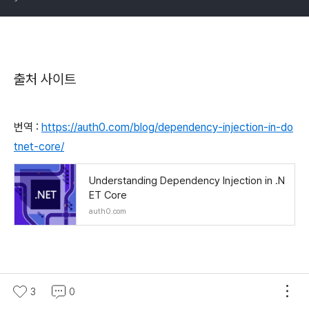
출처 사이트
번역 :
https://auth0.com/blog/dependency-injection-in-do
tnet-core/
Understanding Dependency Injection in .N
ET Core
auth0.com
3
0
(새창열림)