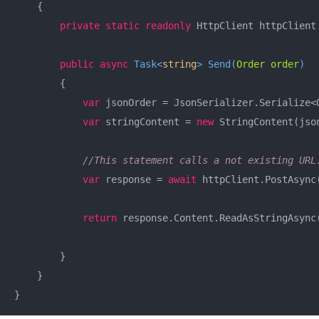
    {

private
static
readonly
 HttpClient httpClient
public
async
 Task<
string
> 
Send
(
Order order
)
        {

var
 jsonOrder = JsonSerializer.Serialize<O
var
 stringContent = 
new
 StringContent(jso
//This statement calls a not existing URL
var
 response = 
await
 httpClient.PostAsync
return
 response.Content.ReadAsStringAsync(
        }

    }

}