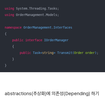
using
using
 OrderManagement.Models;

namespace
OrderManagement.Interfaces
{

public
interface
IOrderManager
    {

public
 Task<
string
> 
Transmit
(
Order order
)
;

    }

}
abstractions(추상화)에 의존성(Depending) 하기