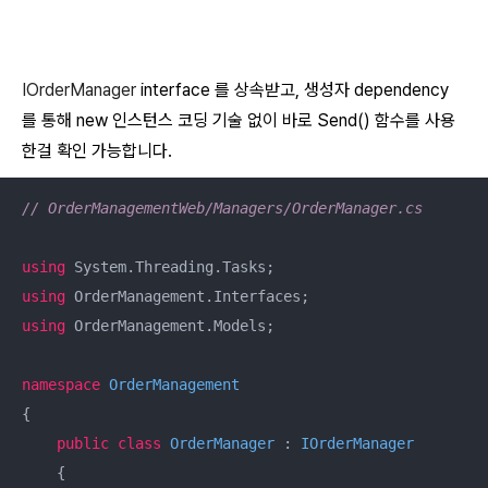
IOrderManager
interface 를 상속받고, 생성자
dependency
를 통해 new 인스턴스 코딩 기술 없이 바로 Send() 함수를 사용
한걸 확인 가능합니다.
// OrderManagementWeb/Managers/OrderManager.cs
using
using
using
 OrderManagement.Models;

namespace
OrderManagement
{

public
class
OrderManager
 : 
IOrderManager
    {
