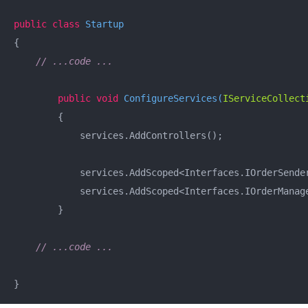
public
class
Startup
{

// ...code ...
public
void
ConfigureServices
(
IServiceCollect
        {

            services.AddControllers();

            services.AddScoped<Interfaces.IOrderSender
            services.AddScoped<Interfaces.IOrderManage
        }

// ...code ...
}