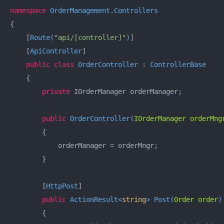
namespace
OrderManagement.Controllers
{

    [
Route(
"api/[controller]"
)
]

    [
ApiController
]

public
class
OrderController
 : 
ControllerBase
    {

private
 IOrderManager orderManager;

public
OrderController
(
IOrderManager orderMng
        {

            orderManager = orderMngr;

        }

        [
HttpPost
]

public
 ActionResult<
string
> 
Post
(
Order order
)
        {
