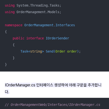
using
using
 OrderManagement.Models;

namespace
OrderManagement.Interfaces
{

public
interface
IOrderSender
    {

Task<
string
> 
Send
(
Order order
)
;

    }

}
IOrderManager
.
cs 인터페이스 생성하여 아래 구문을 추가합니
다.
// OrderManagementWeb/Interfaces/IOrderManager.cs