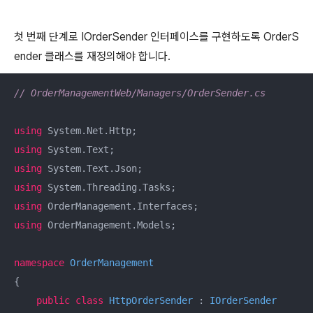
첫 번째 단계로 IOrderSender 인터페이스를 구현하도록 OrderS
ender 클래스를 재정의해야 합니다.
// OrderManagementWeb/Managers/OrderSender.cs
using
using
using
using
using
using
 OrderManagement.Models;

namespace
OrderManagement
{

public
class
HttpOrderSender
 : 
IOrderSender