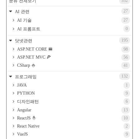
552
분류 전체보기
27
AI 관련
27
AI 기술
0
AI 프롬프트
195
닷넷관련
ASP.NET CORE 🍔
98
ASP.NET MVC 🍕
56
CSharp 🍚
41
132
프로그래밍
JAVA
1
PYTHON
9
6
디자인패턴
Angular
13
ReactJS 🤞
10
React Native
2
VueJS
9