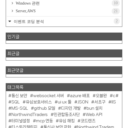
10
Windows 관련
Server,AWS
21
2
이벤트 코딩 분석
인기글
최근글
최근댓글
태그목록
통신 보안
websocket 서버
azure 배포
오블완
c#
SQL
유심보호서비스
ui ux 툴
JSON
서초구
IIS
MS-SQL
github 모델
디자인 개발
bun 설치
NorthwindTraders
민관합동조사단
Web API
터미널설정
mcp 연동
유심 해킹
코드렌즈
티스토리챌린지
통신사 보안 강화
Northwind Traders