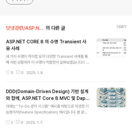
더보기
닷넷관련/ASP.NET CORE 🍔
의 다른 글
ASP.NET CORE 8 의 수명 Transient 사
용 사례
글 내용
세 가지 수명의 차이점 요약 다양한 Transient 사례를 통
해 어떤 상황에서 이 수명이 적합한지 살펴보겠습니다.1. 데
이터 변환 및 포맷팅 서비스특징: 데이터 변환은 상태를 보
0
0
2025. 1. 8.
존할 필요가 없으므로 Transient로 처리하기 적합.예시:
날짜, 문자열, 숫자 등의 포맷팅.public interface IDataF
ormatter{ string FormatDate(DateTime date);}pu
DDD(Domain-Driven Design) 기반 설계
blic class DataFormatter : IDataFormatter{ public
string FormatDate(DateTime date) { return date.
와 함께, ASP.NET Core 8 MVC 및 Dapp
글 내용
ToString("yyyy-MM-dd"); }}// DI 등록services.Ad
er, AutoMapper, CQRS 사용
아래는 “To-Do 관리 시스템” 예시를 바탕으로 작성한 기
dTransient();2..
능정의서(Feature Specification) 예시입니다. 본 문서
는 프로젝트 개요 → 기능 상세 → 시스템 설계/구조 → 기
2
0
2025. 1. 7.
술 스택 순으로 정리했습니다. 필요에 따라 추가·수정·삭제
하여 실제 현업 환경에 맞게 활용하시면 되겠습니다.기능