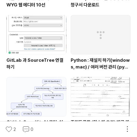
WYG 웹 에디터 10선
청구서 다운로드
GitLab 과 SourceTree 연결
Python : 재설치 하기(window
하기
s, mac) / 여러 버전 관리 (pyen
v 추천)
GitHub SpecKit: AI 코딩, 이
주민등록표 (말소자 초본) 발급 관
제 대충 시키지 마세요! 100배 똑
련✔
2
0
똑하게 쓰는 4단계 비법