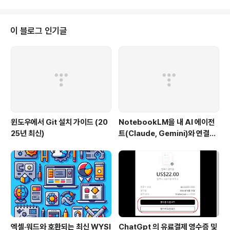
정의서(Feature Specification)1. 개요프로젝트 이름:
MyApp - “To-Do 관리 시스템”주요 목적사용자가 등록
한 할 일(To-Do) 항목을 체계적으로 관리여러 개의 필드
이 블로그 인기글
(최대 50+ 개)도 처리 가능하도록 확장성 확보DDD(Do
main-Driven Design) + Clean Architecture 개념을
적용해, 유지보수와 확장성을 극대화핵심 사용 기술:ASP.
NET Core 8 MVC..
윈도우에서 Git 설치 가이드 (20
NotebookLM을 내 AI 에이전
25년 최신)
트(Claude, Gemini)와 연결하
는 방법 (Windows 완벽 가이드)
엑셀·워드와 호환되는 최신 WYSI
ChatGpt 의 유료결제 영수증 및