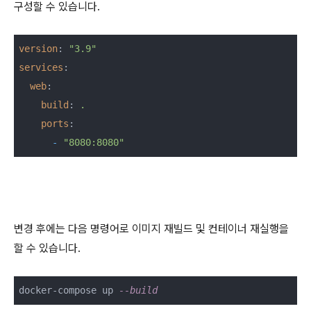
구성할 수 있습니다.
version
: 
"3.9"
services
:
web
:
build
: 
.
ports
:
-
"8080:8080"
변경 후에는 다음 명령어로 이미지 재빌드 및 컨테이너 재실행을
할 수 있습니다.
docker-compose up 
--build