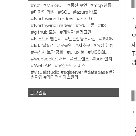
c#
MS-SQL
통신 보안
mcp 연동
디자인 개발
SQL
azure 배포
Northwind Traders
.net 9
NorthwindTraders
오미크론
IIS
Redux Toolkit 은 React 애
github 모델
개발자 플러그인
티스토리챌린지
민관합동조사단
JSON
터미널설정
오블완
서초구
유심 해킹
통신사 보안 강화
ui ux 툴
MSSQL
T
websocket 서버
코드렌즈
bun 설치
앙
Web API
유심보호서비스
visualstudio #sqlserver #database #개
발자팁 #데이터베이스관리
글보관함
Zustand는 보다 간단한 솔루션을 선