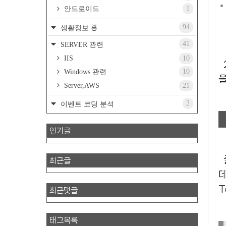
1
안드로이드
94
생활정보 🍜
41
SERVER 관련
IIS
10
2024년에도 React의 역동적인 생태
10
Windows 관련
을
Server,AWS
21
2
이벤트 코딩 분석
인기글
클라이언트 상태 관리는 현
최근글
데
T
최근댓글
태그목록