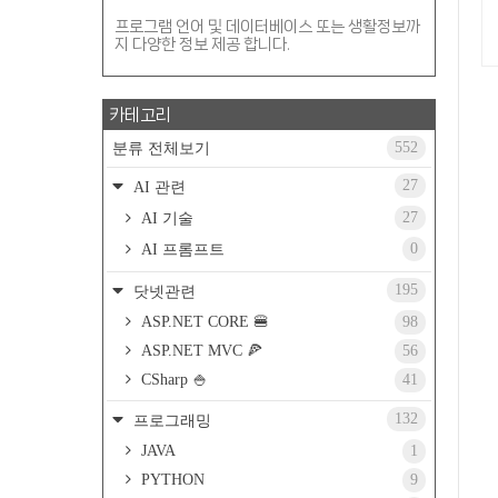
프로그램 언어 및 데이터베이스 또는 생활정보까
지 다양한 정보 제공 합니다.
카테고리
552
분류 전체보기
27
AI 관련
27
AI 기술
0
AI 프롬프트
195
닷넷관련
ASP.NET CORE 🍔
98
ASP.NET MVC 🍕
56
CSharp 🍚
41
132
프로그래밍
JAVA
1
PYTHON
9