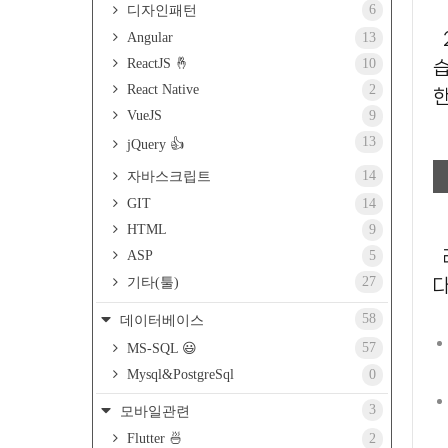
6
디자인패턴
2024년 React가 11주년을 맞이하는 만
Angular
13
ReactJS 🤞
10
습
React Native
2
VueJS
9
13
jQuery 👍
14
자바스크립트
GIT
14
HTML
9
라우팅은 항상 웹 개발의 
ASP
5
27
기타(툴)
다
58
데이터베이스
57
MS-SQL 😃
Mysql&PostgreSql
0
3
모바일관련
Flutter 🍜
2