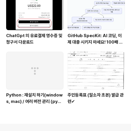
ChatGpt 의 유료결제 영수증 및
GitHub SpecKit: AI 코딩, 이
청구서 다운로드
제 대충 시키지 마세요! 100배 똑
똑하게 쓰는 4단계 비법
Python : 재설치 하기(window
주민등록표 (말소자 초본) 발급 관
s, mac) / 여러 버전 관리 (pyen
련✔
v 추천)