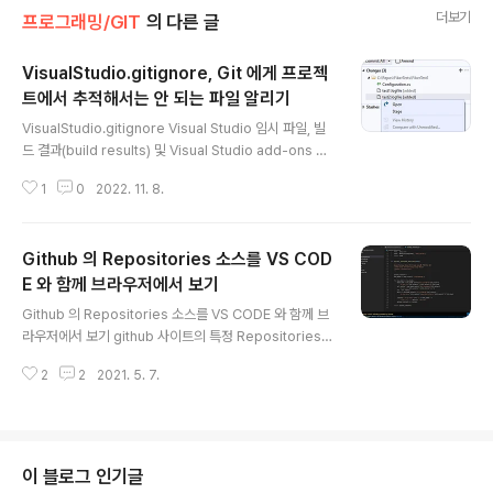
더보기
프로그래밍/GIT
의 다른 글
VisualStudio.gitignore, Git 에게 프로젝
트에서 추적해서는 안 되는 파일 알리기
글 내용
VisualStudio.gitignore Visual Studio 임시 파일, 빌
드 결과(build results) 및 Visual Studio add-ons 에
서 생성된 파일을 무시합니다. 즉, Git에게 프로젝트에서
1
0
2022. 11. 8.
추적해서는 안 되는 파일을 알리고 Git이 해당 파일에 변경
내용을 보고하지 않도록 할 수 있습니다. Git에서 추적하지
않는 파일의 경우 또는 exclude 파일을 사용할 .gitignor
Github 의 Repositories 소스를 VS COD
e 수 있습니다. Git에서 추적하는 파일의 경우 Git에 추적
을 중지하고 변경 내용을 무시하도록 지시할 수 있습니다.
E 와 함께 브라우저에서 보기
글 내용
파일을 추가하고 구성하여 프로젝트의 특정 파일을 추적하
Github 의 Repositories 소스를 VS CODE 와 함께 브
지 않도록 Git에 .gitignore 지시할 수 있습니다. 파일의 .
라우저에서 보기 github 사이트의 특정 Repositories
gitignore 항목은 추적되지 않은 파일에만 적용되며 G..
내부의 소스를 브라우저 화면에서 vscode 형태의 UI 화
2
2
2021. 5. 7.
면과 동일하게 보여주는 사이트가 존재합니다. 예를 들어
아래와 같은 github 의 Repositories 가 존재하는 URL
주소 입니다. github.com/shimpark/git-action-pyth
on shimpark/git-action-python Contribute to shi
mpark/git-action-python development by creati
이 블로그 인기글
ng an account on GitHub. github.com 여기서 http