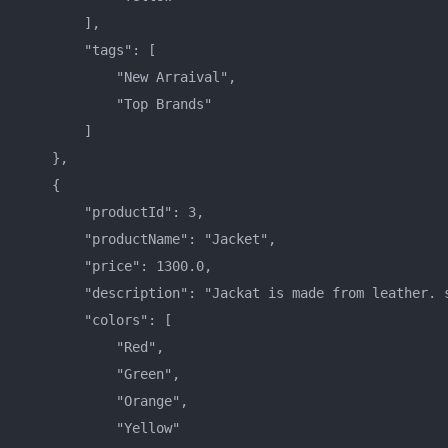
        ],    

        "tags": [    

            "New Arraival",    

            "Top Brands"    

        ]    

    },    

    {    

        "productId": 3,    

        "productName": "Jacket",    

        "price": 1300.0,    

        "description": "Jackat is made from leather. s
        "colors": [    

            "Red",    

            "Green",    

            "Orange",    

            "Yellow"    
