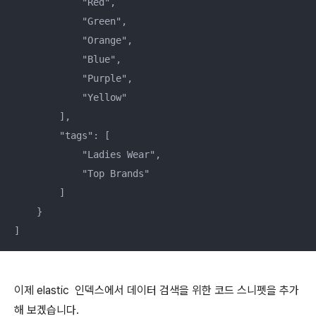
            "Red",    

            "Green",    

            "Orange",    

            "Blue",    

            "Purple",    

            "Yellow"    

        ],    

        "tags": [    

            "Ladies Wear",    

            "Top Brands"    

        ]    

    }    

]
이제
elastic
인덱스에서 데이터 검색을 위한 코드 스니펫을 추가
해 보겠습니다.