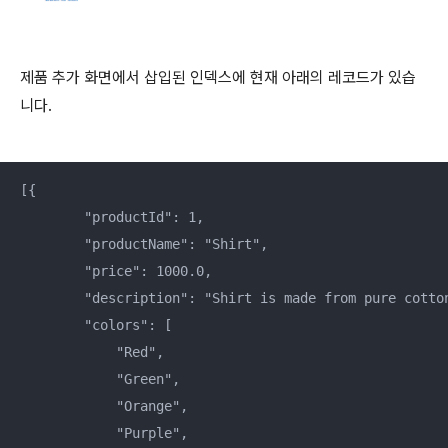
제품 추가 화면에서 삽입된 인덱스에 현재 아래의 레코드가 있습
니다.
[{    

        "productId": 1,    

        "productName": "Shirt",    

        "price": 1000.0,    

        "description": "Shirt is made from pure cotto
        "colors": [    

            "Red",    

            "Green",    

            "Orange",    

            "Purple",    
