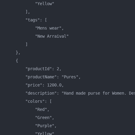
            "Yellow"    

        ],    

        "tags": [    

            "Mens wear",    

            "New Arraival"    

        ]    

    },    

    {    

        "productId": 2,    

        "productName": "Pures",    

        "price": 1200.0,    

        "description": "Hand made purse for Women. Des
        "colors": [    

            "Red",    

            "Green",    

            "Purple",    

            "Yellow"    
