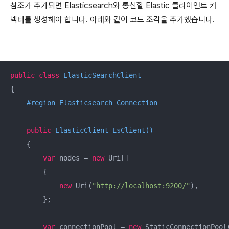
참조가 추가되면 Elasticsearch와 통신할 Elastic 클라이언트 커
넥터를 생성해야 합니다.
아래와 같이 코드 조각을 추가했습니다.
public
class
ElasticSearchClient
{  

#
region
 Elasticsearch Connection
public
 ElasticClient 
EsClient
(
)
    {  

var
 nodes = 
new
 Uri[]  

        {  

new
 Uri(
"http://localhost:9200/"
),  

        };  

var
 connectionPool = 
new
 StaticConnectionPool(