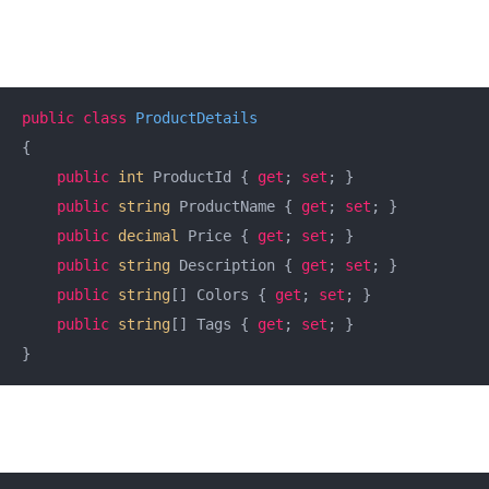
public
class
ProductDetails
{  

public
int
 ProductId { 
get
; 
set
; }  

public
string
 ProductName { 
get
; 
set
; }  

public
decimal
 Price { 
get
; 
set
; }  

public
string
 Description { 
get
; 
set
; }  

public
string
[] Colors { 
get
; 
set
; }  

public
string
[] Tags { 
get
; 
set
; }  

}