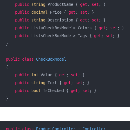
public
string
 ProductName { 
get
; 
set
; }  

public
decimal
 Price { 
get
; 
set
; }  

public
string
 Description { 
get
; 
set
; }  

public
 List<CheckBoxModel> Colors { 
get
; 
set
; }  

public
 List<CheckBoxModel> Tags { 
get
; 
set
; }  

}  

public
class
CheckBoxModel
{  

public
int
 Value { 
get
; 
set
; }  

public
string
 Text { 
get
; 
set
; }  

public
bool
 IsChecked { 
get
; 
set
; }  

}
public
class
ProductController
 : 
Controller