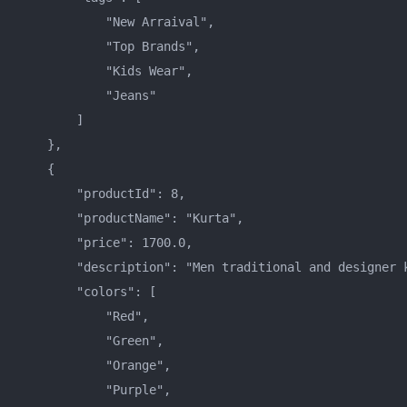
            "New Arraival",    

            "Top Brands",    

            "Kids Wear",    

            "Jeans"    

        ]    

    },    

    {    

        "productId": 8,    

        "productName": "Kurta",    

        "price": 1700.0,    

        "description": "Men traditional and designer k
        "colors": [    

            "Red",    

            "Green",    

            "Orange",    

            "Purple",    
