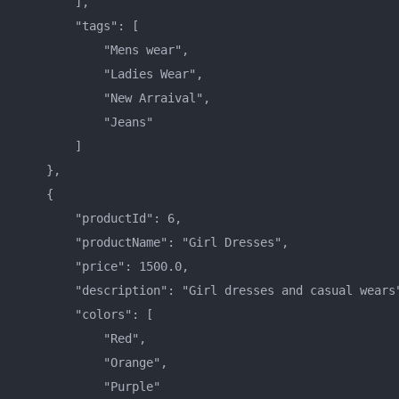
        ],    

        "tags": [    

            "Mens wear",    

            "Ladies Wear",    

            "New Arraival",    

            "Jeans"    

        ]    

    },    

    {    

        "productId": 6,    

        "productName": "Girl Dresses",    

        "price": 1500.0,    

        "description": "Girl dresses and casual wears"
        "colors": [    

            "Red",    

            "Orange",    

            "Purple"    
