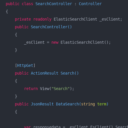
public
class
SearchController
 : 
Controller
{  

private
readonly
 ElasticSearchClient _esClient;  

public
SearchController
(
)
    {  

        _esClient = 
new
 ElasticSearchClient();  

    }  

    [
HttpGet
]  

public
 ActionResult 
Search
(
)
    {  

return
 View(
"Search"
);  

    }  

public
 JsonResult 
DataSearch
(
string
 term
)
    {  

var
 responsedata = _esClient.EsClient().Search