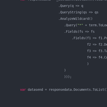
                            .Query(q => q  

                            .QueryString(qs => qs  

                            .AnalyzeWildcard()  

                               .Query(
"*"
 + term.ToLo
                               .Fields(fs => fs  

                                   .Fields(f1 => f1.Pr
                                           f2 => f2.De
                                           f3 => f3.Ta
                                           f4 => f4.Co
                                           )  

                               )  

                               )));  

var
 datasend = responsedata.Documents.ToList()