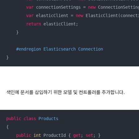
var
 connectionSettings = 
new
 ConnectionSettin
var
 elasticClient = 
new
 ElasticClient(connect
return
 elasticClient;  

    }  

#
endregion
 Elasticsearch Connection
}
색인에 문서를 삽입하기 위한 모델 및 컨트롤러를 추가합니다.
public
class
Products
{  

public
int
 ProductId { 
get
; 
set
; }  
