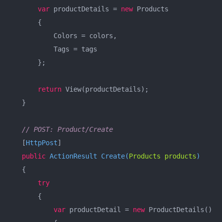
var
 productDetails = 
new
 Products  

       {  

           Colors = colors,  

           Tags = tags  

       };  

return
 View(productDetails);  

   }  

// POST: Product/Create  
   [
HttpPost
]  

public
 ActionResult 
Create
(
Products products
)
   {  

try
       {  

var
 productDetail = 
new
 ProductDetails()  
