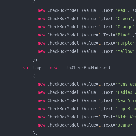
           {  

new
 CheckBoxModel {Value=
1
,Text=
"Red"
,Is
new
 CheckBoxModel {Value=
1
,Text=
"Green"
,
new
 CheckBoxModel {Value=
1
,Text=
"Orange"
new
 CheckBoxModel {Value=
1
,Text=
"Blue"
 ,
new
 CheckBoxModel {Value=
1
,Text=
"Purple"
new
 CheckBoxModel {Value=
1
,Text=
"Yellow"
           };  

var
 tags = 
new
 List<CheckBoxModel>()  

           {  

new
 CheckBoxModel {Value=
1
,Text=
"Mens we
new
 CheckBoxModel {Value=
1
,Text=
"Ladies 
new
 CheckBoxModel {Value=
1
,Text=
"New Arr
new
 CheckBoxModel {Value=
1
,Text=
"Top Bra
new
 CheckBoxModel {Value=
1
,Text=
"Kids We
new
 CheckBoxModel {Value=
1
,Text=
"Jeans"
 
           };  
