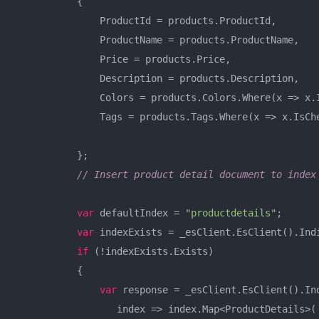
           {  

               ProductId = products.ProductId,  

               ProductName = products.ProductName,  

               Price = products.Price,  

               Description = products.Description,  

               Colors = products.Colors.Where(x => x.
               Tags = products.Tags.Where(x => x.IsCh
           };  

// Insert product detail document to index
var
 defaultIndex = 
"productdetails"
;  

var
 indexExists = _esClient.EsClient().Indi
if
 (!indexExists.Exists)  

           {  

var
 response = _esClient.EsClient().Ind
                  index => index.Map<ProductDetails>( 