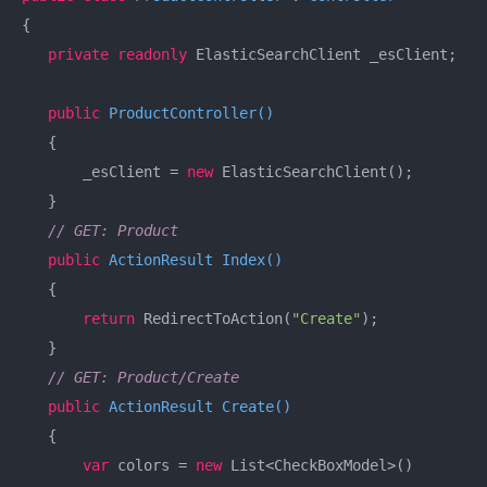
{  

private
readonly
 ElasticSearchClient _esClient;  

public
ProductController
(
)
   {  

       _esClient = 
new
 ElasticSearchClient();  

   }  

// GET: Product  
public
 ActionResult 
Index
(
)
   {  

return
 RedirectToAction(
"Create"
);  

   }  

// GET: Product/Create  
public
 ActionResult 
Create
(
)
   {  

var
 colors = 
new
 List<CheckBoxModel>()  
