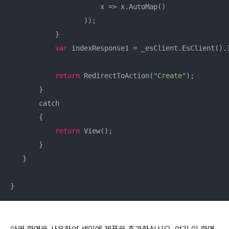
                      x => x.AutoMap()  

                  ));  

           }  

var
 indexResponse1 = _esClient.EsClient().I
return
 RedirectToAction(
"Create"
);  

       }  

       catch  

       {  

return
 View();  

       }  

   }  

}