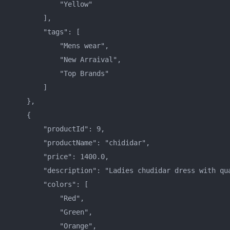
            "Yellow"    

        ],    

        "tags": [    

            "Mens wear",    

            "New Arraival",    

            "Top Brands"    

        ]    

    },    

    {    

        "productId": 9,    

        "productName": "chididar",    

        "price": 1400.0,    

        "description": "Ladies chudidar dress with qua
        "colors": [    

            "Red",    

            "Green",    

            "Orange",    
