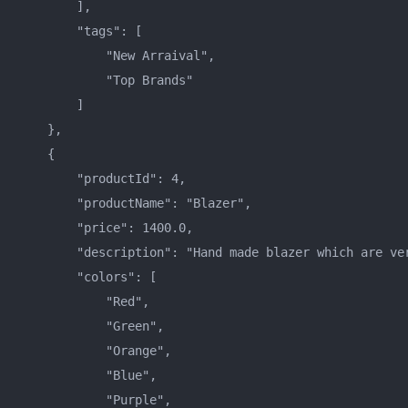
        ],    

        "tags": [    

            "New Arraival",    

            "Top Brands"    

        ]    

    },    

    {    

        "productId": 4,    

        "productName": "Blazer",    

        "price": 1400.0,    

        "description": "Hand made blazer which are ver
        "colors": [    

            "Red",    

            "Green",    

            "Orange",    

            "Blue",    

            "Purple",    
