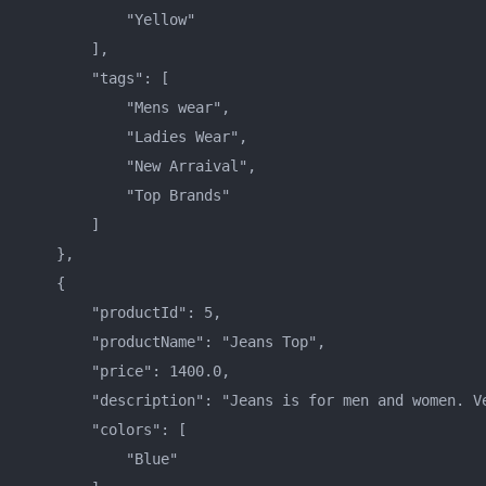
            "Yellow"    

        ],    

        "tags": [    

            "Mens wear",    

            "Ladies Wear",    

            "New Arraival",    

            "Top Brands"    

        ]    

    },    

    {    

        "productId": 5,    

        "productName": "Jeans Top",    

        "price": 1400.0,    

        "description": "Jeans is for men and women. Ve
        "colors": [    

            "Blue"    
