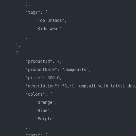
        ],    

        "tags": [    

            "Top Brands",    

            "Kids Wear"    

        ]    

    },    

    {    

        "productId": 7,    

        "productName": "Jumpsuits",    

        "price": 500.0,    

        "description": "Girl jumpsuit with latest desi
        "colors": [    

            "Orange",    

            "Blue",    

            "Purple"    

        ],    

        "tags": [    
