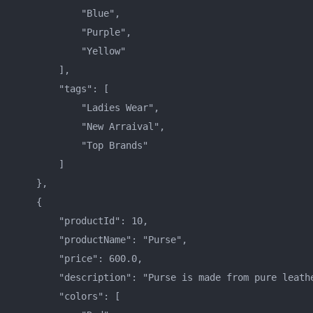
            "Blue",    

            "Purple",    

            "Yellow"    

        ],    

        "tags": [    

            "Ladies Wear",    

            "New Arraival",    

            "Top Brands"    

        ]    

    },    

    {    

        "productId": 10,    

        "productName": "Purse",    

        "price": 600.0,    

        "description": "Purse is made from pure leath
        "colors": [    
