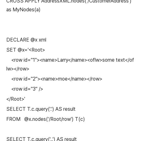
CROSS APPLY AddressXML.nodes('/CustomerAddress')
as MyNodes(a)
DECLARE @x xml
SET @x='<Root>
<row id="1"><name>Larry</name><oflw>some text</of
lw></row>
<row id="2"><name>moe</name></row>
<row id="3" />
</Root>'
SELECT T.c.query('.') AS result
FROM @x.nodes('/Root/row') T(c)
SELECT T.c.query('..') AS result