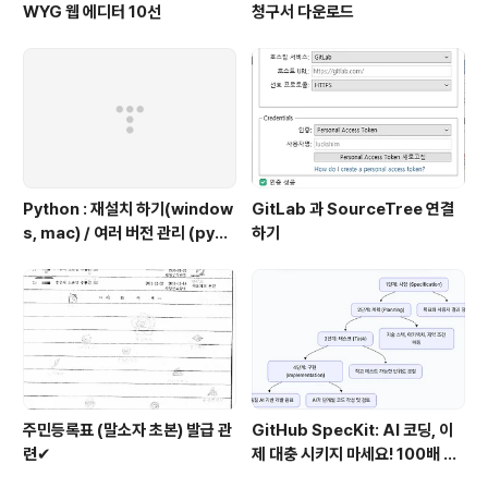
WYG 웹 에디터 10선
청구서 다운로드
Python : 재설치 하기(window
GitLab 과 SourceTree 연결
s, mac) / 여러 버전 관리 (pyen
하기
v 추천)
주민등록표 (말소자 초본) 발급 관
GitHub SpecKit: AI 코딩, 이
련✔
제 대충 시키지 마세요! 100배 똑
똑하게 쓰는 4단계 비법