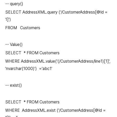
-- query()
SELECT AddressXML.query ('/CustomerAddress[@Id =
1]')
FROM Customers
-- Value()
SELECT * FROM Customers
WHERE AddressXML.value('(/CustomerAddress/line1)[1]',
'nvarchar(1000)') ='abc1'
-- exist()
SELECT * FROM Customers
WHERE AddressXML.exist ('/CustomerAddress[@Id =