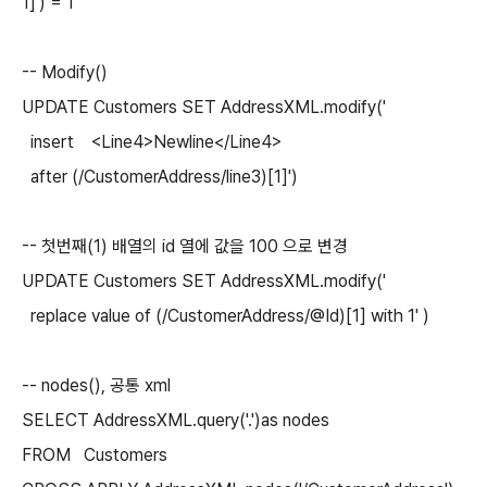
1]') = 1
-- Modify()
UPDATE Customers SET AddressXML.modify('
insert <Line4>Newline</Line4>
after (/CustomerAddress/line3)[1]')
-- 첫번째(1) 배열의 id 열에 값을 100 으로 변경
UPDATE Customers SET AddressXML.modify('
replace value of (/CustomerAddress/@Id)[1] with 1' )
-- nodes(), 공통 xml
SELECT AddressXML.query('.')as nodes
FROM Customers