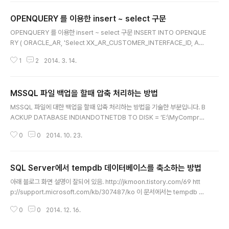
veDept, CAST(child.NameBase as varchar(100))
OPENQUERY 를 이용한 insert ~ select 구문
NameBase, child.ParentDeptID, CAST('>> ' as v
글 내용
archar(100)) LVL, CAST(right('0000'+convert(va
OPENQUERY 를 이용한 insert ~ select 구문 INSERT INTO OPENQUE
rchar(4), child.DeptID), 4) as varchar(100)) Hiera
RY ( ORACLE_AR, 'Select XX_AR_CUSTOMER_INTERFACE_ID, AC
rchy FROM DP_ACC_DEPT child ..
COUNT_NUMBER, CREDIT_APPROVE_DATE, CREDIT_APPLICATI
1
2
2014. 3. 14.
ON_TYPE, CREATED_BY, CREATION_DATE, STATUS_CODE, FRO
M APPS.XXAR_CUSTOMER_INTERFACE' ) SELECT ( SELECT * FR
OM openquery(ORACLE_AR_CNV_NEW_O, 'Select xxar.XX_AR_C
MSSQL 파일 백업을 할때 압축 처리하는 방법
USTOMER_INTERFACE_ID_S.nextval from dual') ) AS ID, sCustID,
글 내용
Credit_Approval_D..
MSSQL 파일에 대한 백업을 할때 압축 처리하는 방법을 기술한 부분입니다. B
ACKUP DATABASE INDIANDOTNETDB TO DISK = ‘E:\MyCompre
ssedBackup.bak’ WITH COMPRESSION ; 쟈세한건.. 여기서.. http://w
0
0
2014. 10. 23.
ww.codeproject.com/Articles/831853/How-to-take-compresse
d-backup-in-SQL-Server-TIP-sh
SQL Server에서 tempdb 데이터베이스를 축소하는 방법
글 내용
아래 블로그 화면 설명이 잘되어 있음. http://jkmoon.tistory.com/69 htt
p://support.microsoft.com/kb/307487/ko 이 문서에서는 tempdb 데
이터베이스를 축소하여 마지막으로 구성한 크기보다 작게 만드는 데 사용할 수
0
0
2014. 12. 16.
있는 세 가지 방법에 대해 설명합니다. 첫 번째 방법은 tempdb 파일의 크기를
완벽하게 제어할 수 있지만 SQL Server를 다시 시작해야 합니다. 두 번째 방