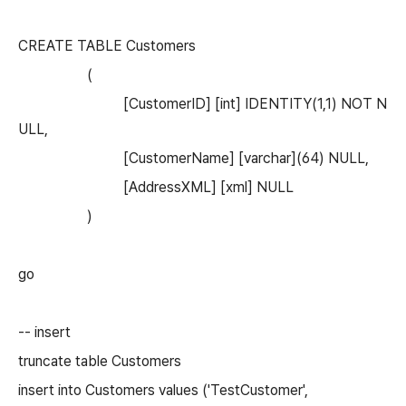
CREATE TABLE Customers
(
[CustomerID] [int] IDENTITY(1,1) NOT N
ULL,
[CustomerName] [varchar](64) NULL,
[AddressXML] [xml] NULL
)
go
-- insert
truncate table Customers
insert into Customers values ('TestCustomer',