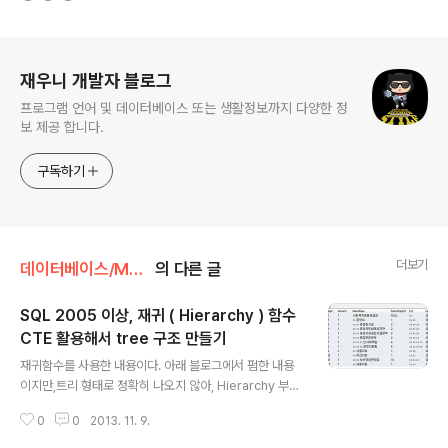
로그 정보
재우니 개발자 블로그
프로그램 언어 및 데이터베이스 또는 생활정보까지 다양한 정
보 제공 합니다.
구독하기
더보기
데이터베이스/MS-SQL 😃
의 다른 글
SQL 2005 이상, 재귀 ( Hierarchy ) 함수
CTE 활용해서 tree 구조 만들기
글 내용
재귀함수를 사용한 내용이다. 아래 블로그에서 펌한 내용
이지만,트리 형태로 정확히 나오지 않아, Hierarchy 부분
에,숫자 4자리(없으면 앞에 0으로 채움) 를 만들어 정렬하
0
0
2013. 11. 9.
는데 문제 없도록 했다. WITH Recursive_CTE AS ( S
ELECT child.CompanyID, child.DeptID, child.Acti