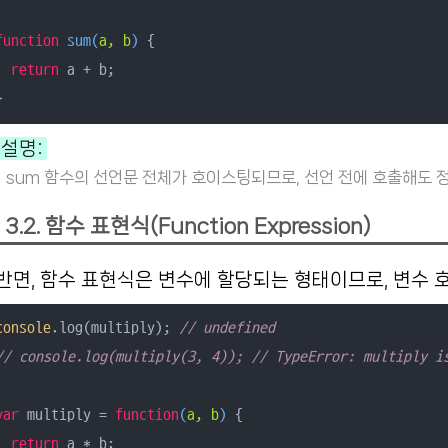
function
sum
(
a, b
) 
{

return
 a + b;

설명:
sum 함수의 선언문 전체가 호이스팅되므로, 선언 전에 호출해도 
3.2. 함수 표현식(Function Expression)
반면, 함수 표현식은 변수에 할당되는 형태이므로, 변수
console
.log(multiply); 
// undefined
// console.log(multiply(3, 4)); // TypeError: multiply i
var
 multiply = 
function
(
a, b
) 
{

return
 a * b;
