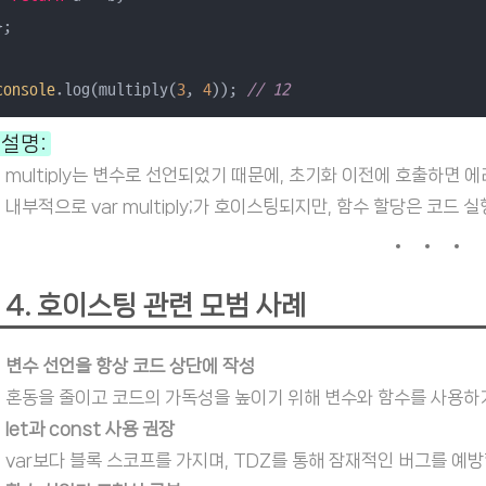
};

console
.log(multiply(
3
, 
4
)); 
// 12
설명:
multiply는 변수로 선언되었기 때문에, 초기화 이전에 호출하면 
내부적으로 var multiply;가 호이스팅되지만, 함수 할당은 코드 
4. 호이스팅 관련 모범 사례
변수 선언을 항상 코드 상단에 작성
혼동을 줄이고 코드의 가독성을 높이기 위해 변수와 함수를 사용하기
let과 const 사용 권장
var보다 블록 스코프를 가지며, TDZ를 통해 잠재적인 버그를 예방할