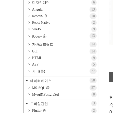
6
디자인패턴
Angular
13
ReactJS 🤞
10
React Native
2
VueJS
9
13
jQuery 👍
14
자바스크립트
GIT
14
HTML
9
ASP
5
27
기타(툴)
58
데이터베이스
57
MS-SQL 😃
Mysql&PostgreSql
0
최
3
모바일관련
즉
Flutter 🍜
2
이