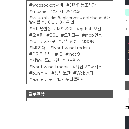
websocket 서버
민관합동조사단
ui ux 툴
통신사 보안 강화
visualstudio #sqlserver #database #개
발자팁 #데이터베이스관리
터미널설정
MS-SQL
github 모델
오블완
SQL
오미크론
mcp 연동
c#
서초구
유심 해킹
JSON
MSSQL
NorthwindTraders
디자인 개발
IIS
.net 9
개발자 플러그인
코드렌즈
Northwind Traders
유심보호서비스
bun 설치
통신 보안
Web API
azure 배포
티스토리챌린지
글보관함
let과 const도 호이스팅되지만, **"Temporal Dead Zone(TDZ)"**라는 개념 때문에 선언 전에 접