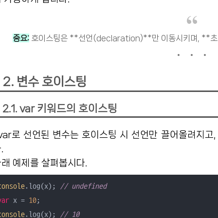
중요:
호이스팅은 **선언(declaration)**만 이동시키며, **초기
2. 변수 호이스팅
2.1. var 키워드의 호이스팅
려지고, 초기화는 실제 코드 실행 시점에 이루어집니
.
래 예제를 살펴봅시다.
console
.log(x); 
// undefined
var
 x = 
10
console
.log(x); 
// 10