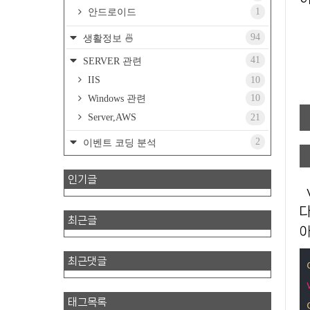
1
안드로이드
94
생활정보 🍜
41
SERVER 관련
IIS
10
10
Windows 관련
Server,AWS
21
2
이벤트 코딩 분석
인기글
var로 선언된 변수는 호이스팅 시 선언만 끌어올
다
최근글
아
최근댓글
태그목록