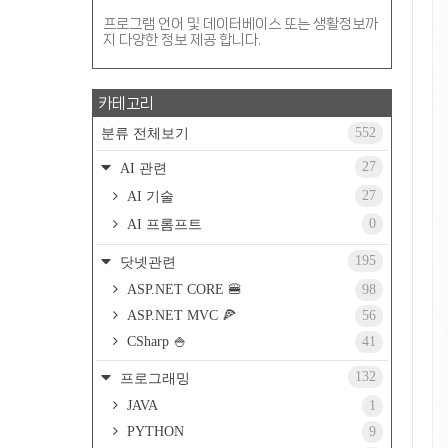
프로그램 언어 및 데이터베이스 또는 생활정보까
지 다양한 정보 제공 합니다.
카테고리
552
분류 전체보기
27
AI 관련
27
AI 기술
0
AI 프롬프트
195
닷넷관련
ASP.NET CORE 🍔
98
ASP.NET MVC 🍕
56
CSharp 🍚
41
132
프로그래밍
JAVA
1
PYTHON
9