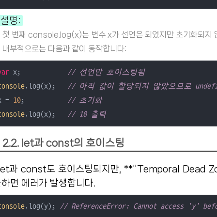
설명:
첫 번째 console.log(x)는 변수 x가 선언은 되었지만 초기화되지
내부적으로는 다음과 같이 동작합니다:
var
 x;            
// 선언만 호이스팅됨
console
.log(x);   
// 아직 값이 할당되지 않았으므로 undefi
x = 
10
;           
// 초기화
console
.log(x);   
// 10 출력
2.2. let과 const의 호이스팅
근하면 에러가 발생합니다.
console
.log(y); 
// ReferenceError: Cannot access 'y' bef